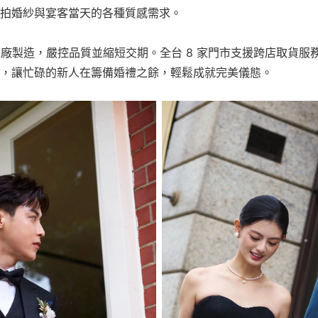
拍婚紗與宴客當天的各種質感需求。
營工廠製造，嚴控品質並縮短交期。全台 8 家門市支援跨店取貨
，讓忙碌的新人在籌備婚禮之餘，輕鬆成就完美儀態。