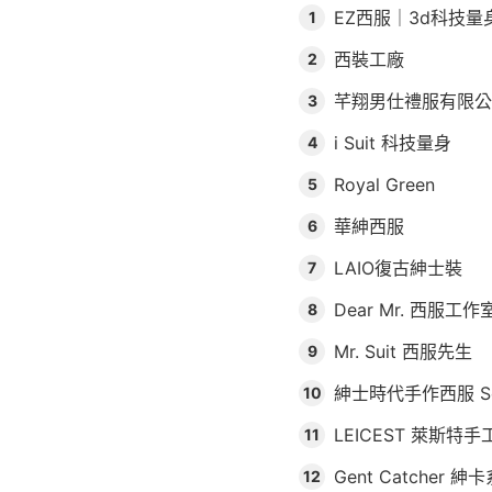
EZ西服｜3d科技量身- 
1
西裝工廠
2
芊翔男仕禮服有限公
3
i Suit 科技量身
4
Royal Green
5
華紳西服
6
LAIO復古紳士裝
7
Dear Mr. 西服工作
8
Mr. Suit 西服先生
9
紳士時代手作西服 Sens
10
LEICEST 萊斯特
11
Gent Catcher 
12