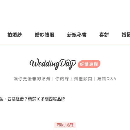
拍婚紗
婚紗禮服
新娘秘書
喜餅
婚
讓你更優雅的結婚｜你的線上婚禮顧問｜結婚Q&A
製、西裝租借？精選10多間西服品牌
⻄服 / 婚鞋