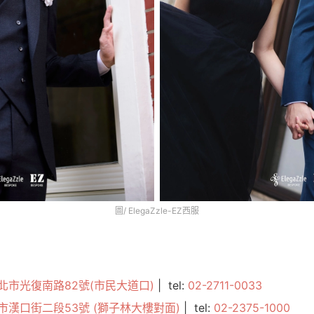
圖/ ElegaZzle-EZ西服
北市光復南路82號(市民大道口)
| tel:
02-2711-0033
市漢口街二段53號 (獅子林大樓對面)
| tel:
02-2375-1000