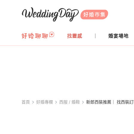
WeddingDay 好婚市集
找靈感
婚宴場地
首頁
好婚專欄
⻄服 / 婚鞋
新郎西裝推薦｜ 找西裝訂