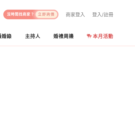
商家登入
登入/註冊
沒時間找商家？
立即詢價
攝婚錄
主持人
婚禮周邊
本月活動