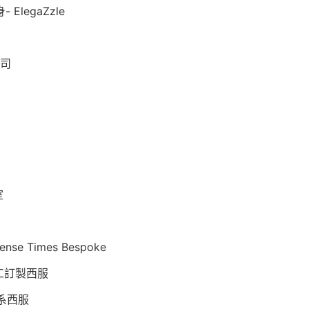
ElegaZzle
司
室
e Times Bespoke
手工訂製西服
紳卡系西服