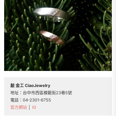
敲 金工 CiaoJewelry
地址：台中市西區模範街23巷5號
電話：04-2301-6755
官方網站
│
IG