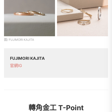
圖/ FUJIMORI KAJITA
FUJIMORI KAJITA
官網
IG
轉角金工 T-Point