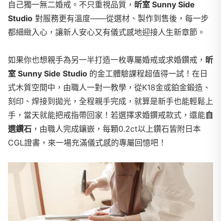
自己獨一無二婚戒。不只重視品質，
昕室 Sunny Side
Studio
對服務更有溫度——從選材、製作到售後，每一步
都細緻入心，讓新人安心又有儀式感地迎接人生新章節。
如果你也想親手為另一半打造一枚專屬婚戒或求婚鑽戒，
昕
室 Sunny Side Studio
的金工體驗課程超值得一試！在日
式木質空間中，由職人一對一教學，從K18金或鉑金鍛造、
刻印、焊接到拋光，全程親手完成，就算是新手也能輕鬆上
手，當天就能把戒指帶回家！若選擇求婚鑽戒款式，還能
自
選鑽石
，由職人完成鑲嵌，每顆0.2ct以上鑽石皆附日本
CGL證書，來一場充滿儀式感的專屬回憶吧！