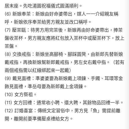
居末座。先吃湯圓祝福儀式圓滿順利。
(6) 新娘奉茶：新娘由好命婆帶出，媒人一一介紹親友稱
呼，新娘依序奉茶給男方親友並改口稱呼。
(7) 壓茶甌：待男方用完茶後，新娘再由好命婆帶出，捧茶
盤收茶杯，男方親友應將紅包放入茶杯中或壓茶杯下，放上
茶盤。
(8) 交換戒指：新娘坐高腳椅、腳踩圓凳，由新郎先替新娘
戴戒指，再換新娘幫新郎戴戒指，男左女右戴中指。（若有
兩個戒指需以紅線綁起來一起戴）
(9) 戴見面禮：準婆婆要為新娘戴上項鍊、手鐲、耳環等金
飾見面禮，準岳母要為新郎戴上金項鍊。
(10) 女方祭祖。
(11) 女方回禮：通常收小聘、還大聘，其餘物品回禮一半。
(12) 訂婚喜宴：傳統文定習俗中，男方見「魚」需提前離
開，離開前要準備壓桌禮給女方。