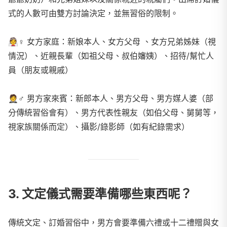
式的人數可由雙方討論決定，並無習俗的限制。
👰♀️ 女方家庭：新娘本人、女方父母 、女方兄弟姊妹（視
情況）、近親長輩（如祖父母、叔伯嬸姨）、招待/幫忙人
員（朋友或親戚）
🤵♂️ 男方家來賓：新郎本人、男方父母、男方媒人婆（部
分傳統習俗會有）、男方代表性親友（如伯父母、舅舅等，
視家族關係而定）、攝影/錄影師（如有紀錄需求）
3. 文定儀式需要準備哪些東西呢？
傳統文定、訂婚習俗中，男方會要準備六禮或十二禮贈與女