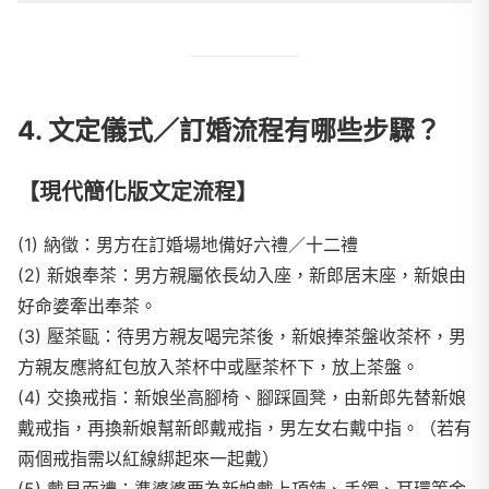
4. 文定儀式／訂婚流程有哪些步驟？
【現代簡化版文定流程】
(1) 納徵：男方在訂婚場地備好六禮／十二禮
(2) 新娘奉茶：男方親屬依長幼入座，新郎居末座，新娘由
好命婆牽出奉茶。
(3) 壓茶甌：待男方親友喝完茶後，新娘捧茶盤收茶杯，男
方親友應將紅包放入茶杯中或壓茶杯下，放上茶盤。
(4) 交換戒指：新娘坐高腳椅、腳踩圓凳，由新郎先替新娘
戴戒指，再換新娘幫新郎戴戒指，男左女右戴中指。（若有
兩個戒指需以紅線綁起來一起戴）