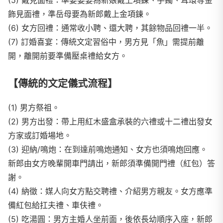
(5) 戴見面禮：準婆婆要為新娘戴上項鍊、手鐲、耳環等金
飾見面禮，準岳母要為新郎戴上金項鍊。
(6) 女方回禮：通常收小聘、還大聘，其餘物品回禮一半。
(7) 訂婚喜宴：傳統文定習俗中，男方見「魚」需提前離
開，離開前要準備壓桌禮給女方。
【傳統的文定儀式流程】
(1) 男方祭祖。
(2) 男方出發：帶上用紅木盛盒承裝的六禮或十二禮出發女
方家或訂婚場地。
(3) 迎納/鳴炮：在到達前鳴炮通知、女方也須鳴炮回應。
新郎由女方晚輩開車門請出，新郎須準備開門禮（紅包）答
謝。
(4) 納徵：媒人向女方點交聘禮、介紹男方親友。女方應準
備紅包給扛夫禮、車伕禮。
(5) 吃湯圓：男方主婚人坐前面，後依長幼順序入座，新郎