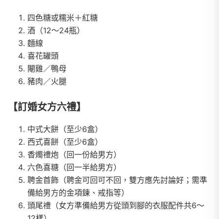
四色糖或糯米＋紅糖
酒（12～24瓶）
麵線
喜花罐頭
閹雞／鴨母
豬肉／火腿
【訂婚女方六禮】
中式大餅（至少6盒）
西式喜餅（至少6盒）
香燭禮炮（回一份給男方）
六色喜糖（回一半給男方）
聘金首飾（聘金可回可不回，雙方應先討論好；需準
備給男方的金項鍊、戒指等）
頭尾禮（女方準備給男方從頭到腳的衣服配件共6～
12樣）