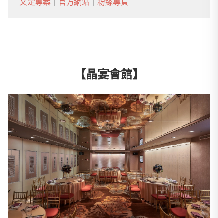
文定專案
｜
官方網站
｜
粉絲專頁
【晶宴會館】