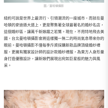
圖／曼哈頓攝影
紐約可說是世界上最流行、引領潮流的一座城市，而就在曼
哈頓的麥迪遜大道上，更是聚集著全球最著名的婚紗名店，
這個婚紗區，讓萬千新娘趨之若鶩。現在，不用特地飛去美
國，台北曼哈頓攝影會將這樣獨一無二的時尚氣息帶來你的
眼前。曼哈頓攝影不僅每季斥資採購新款品牌頂級婚紗禮
服，更擁有獨家設計師的設計款婚紗禮服，為東方人身形量
身打造優雅設計，讓新娘們展現出宛如巨星般的魅力與風
采。