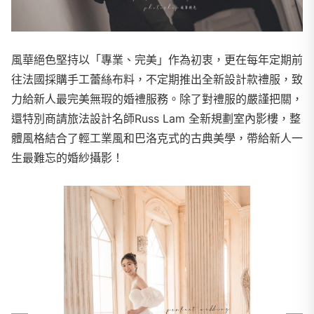
風華絕色堅持以「專業、完美」作為初衷，更在每年定期前
往法國採購手工蕾絲布料，不定期推出全新設計款禮服，致
力給新人最完美無瑕的婚禮服務。除了對禮服的嚴謹把關，
還特別商請旅法設計名師Russ Lam 全新規劃室內影樓，整
體風格結合了輕工業風和巴洛克式的古典美學，帶給新人一
生最難忘的婚紗攝影！