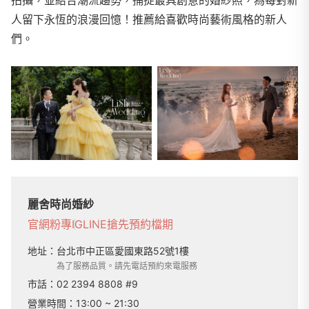
人留下永恆的浪漫回憶！推薦給喜歡時尚藝術風格的新人
們。
麗舍時尚婚紗
官網
粉專
IG
LINE
搶先預約檔期
地址：
台北市中正區愛國東路52號1樓
為了服務品質。請先電話預約來電服務
市話：
02 2394 8808 #9
營業時間：
13:00 ~ 21:30