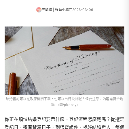
譚編編 | 好婚小編
2026-03-06
結婚書約可以在政府機關下載，也可以自行設計喔！但要注意：內容需符合規
範。(圖/pixabay)
你正在煩惱結婚登記要帶什麼、登記流程怎麼跑嗎？從選定
登記日、避開禁忌日子，到帶齊證件、找好結婚證人，每個