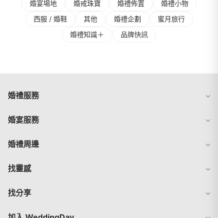
婚宴場地
婚戒珠寶
婚禮佈置
婚禮⼩物
⻄服 / 婚鞋
其他
婚禮企劃
蜜⽉旅⾏
婚禮知識＋
品牌快訊
婚禮服務
婚宴服務
婚禮周邊
找靈感
找分享
加入 WeddingDay