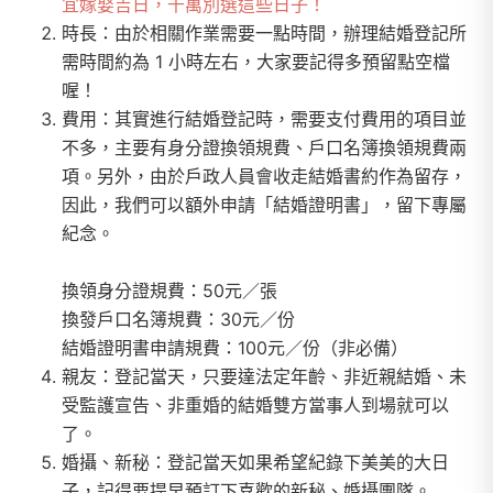
宜嫁娶吉日，千萬別選這些日子！
時長：由於相關作業需要一點時間，辦理結婚登記所
需時間約為 1 小時左右，大家要記得多預留點空檔
喔！
費用：其實進行結婚登記時，需要支付費用的項目並
不多，主要有身分證換領規費、戶口名簿換領規費兩
項。另外，由於戶政人員會收走結婚書約作為留存，
因此，我們可以額外申請「結婚證明書」，留下專屬
紀念。
換領身分證規費：50元／張
換發戶口名簿規費：30元／份
結婚證明書申請規費：100元／份（非必備）
親友：登記當天，只要達法定年齡、非近親結婚、未
受監護宣告、非重婚的結婚雙方當事人到場就可以
了。
婚攝、新秘：登記當天如果希望紀錄下美美的大日
子，記得要提早預訂下喜歡的新秘、婚攝團隊。