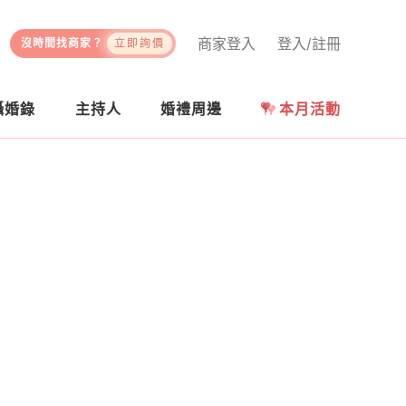
商家登入
登入/註冊
沒時間找商家？
立即詢價
攝婚錄
主持人
婚禮周邊
本月活動