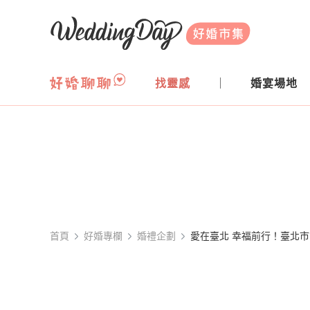
WeddingDay 好婚市集
找靈感
婚宴場地
首頁
好婚專欄
婚禮企劃
愛在臺北 幸福前行！臺北