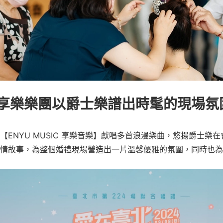
享樂樂團以爵士樂譜出時髦的現場氛
【ENYU MUSIC 享樂音樂】獻唱多首浪漫樂曲，悠揚爵士樂
情故事，為整個婚禮現場營造出一片溫馨優雅的氛圍，同時也為