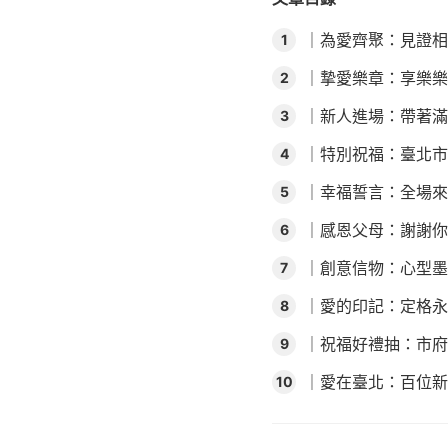
｜為愛齊聚：見證相
1
｜摯愛樂章：享樂樂
2
｜新人進場：帶著滿
3
｜特別祝福：臺北市
4
｜幸福誓言：全場來
5
｜感恩父母：謝謝你
6
｜創意信物：心型墨
7
｜愛的印記：定格永
8
｜祝福好禮抽：市府
9
｜愛在臺北：百位新
10