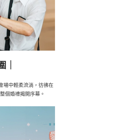
圍｜
在會場中輕柔流淌，彷彿在
整個婚禮揭開序幕。