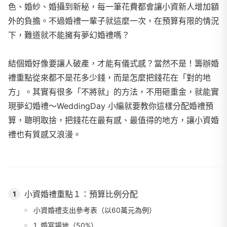
色、婚紗、婚攝到新秘，每一筆花費都會讓小資新人增加額
外的負擔。不過婚禮一輩子就這麼一次，在預算有限的情況
下，難道就不能擁有夢幻婚禮嗎？
結個婚好像要讓人破產，才能有儀式感？當然不是！籌辦婚
禮重點從來都不是花多少錢，而是怎麼把錢花在「對的地
方」。其實有很多「不將就」的方法，不用砸重金，就能實
現夢幻婚禮～WeddingDay 小編就要教你這樣分配婚禮預
算，聰明取捨，把錢花在最有感、最值得的地方，讓小資婚
禮也有質感又浪漫。
小資婚禮重點１：預算比例分配
1
小資婚禮支出參考表（以60萬元為例）
1. 婚宴場地（50%）