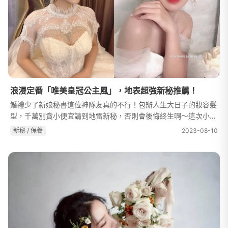
浪漫定番「唯美皇冠公主風」，地表超強新秘推薦！
婚禮少了新娘秘書這位神隊友真的不行！包辦人生大日子的妝容髮
型，千萬別貪小便宜請到地雷新秘，否則會後悔終生啊～這次小編
要推薦的是5位口碑爆棚的「皇冠公主風新秘」，共同特色是採用
新秘 / 保養
2023-08-10
經典的皇冠頭飾及華麗唯美的...