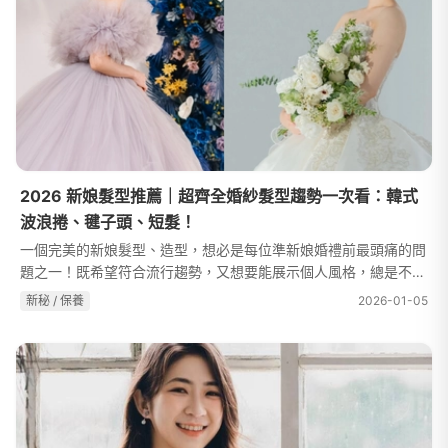
2026 新娘髮型推薦｜超齊全婚紗髮型趨勢一次看：韓式
波浪捲、毽子頭、短髮！
一個完美的新娘髮型、造型，想必是每位準新娘婚禮前最頭痛的問
題之一！既希望符合流行趨勢，又想要能展示個人風格，總是不確
定心儀的髮型到底適不適合自己～別擔心！本篇文章我們將為你精
新秘 / 保養
2026-01-05
心盤點多種新娘髮型，無論你...