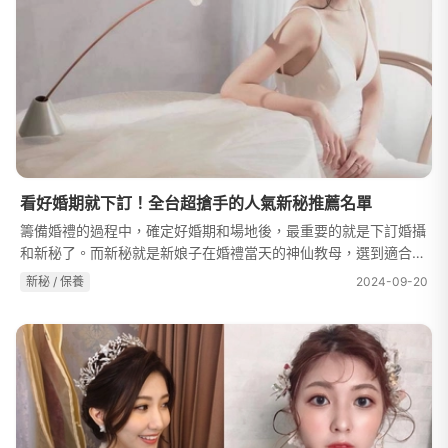
看好婚期就下訂！全台超搶手的人氣新秘推薦名單
籌備婚禮的過程中，確定好婚期和場地後，最重要的就是下訂婚攝
和新秘了。而新秘就是新娘子在婚禮當天的神仙教母，選到適合的
新秘就可以讓人變成仙氣十足的公主，在婚禮中留下美麗的身影，
新秘 / 保養
2024-09-20
擁有一輩子的美好回憶。今天...