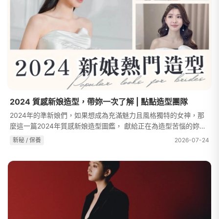
2024 質感新娘造型，帶妳一次了解 | 點點造型團隊
2024年的準新娘們，如果想成為充滿魅力且風格獨特的女神，那
麼這一篇2024年質感新娘造型圖鑑， 獻給正在為造型苦惱的妳，
一起來看看明年的婚禮妝容都在流行什麼吧！-華麗閃耀的公主系
新秘 / 保養
2026-07-24
新娘 –人生最重要的一天，進場時...