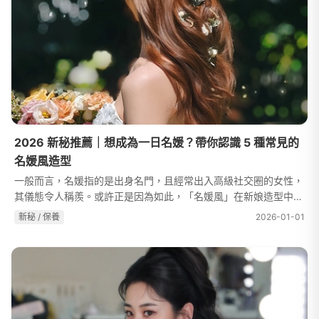
2026 新秘推薦｜想成為一日名媛？帶你認識 5 種常見的
名媛風造型
一般而言，名媛指的是出身名門，且經常出入高級社交圈的女性，
其儀態令人稱羨。或許正是因為如此，「名媛風」在新娘造型中歷
久不衰。婚禮這天，宛如一場社交盛會，而你以「一日名媛」的姿
新秘 / 保養
2026-01-01
態出場，只能說是恰如其分！...