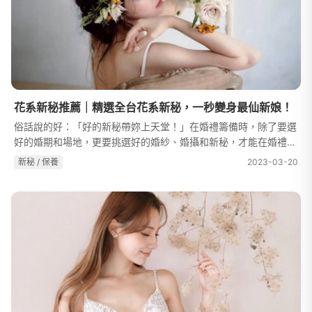
花系新秘推薦｜精選全台花系新秘，一秒變身最仙新娘！
俗話說的好：「好的新秘帶妳上天堂！」在婚禮籌備時，除了要選
好的婚期和場地，更要挑選好的婚紗、婚攝和新秘，才能在婚禮中
留下最美身影和美好回憶。而近年來相當熱門的正是花藝造型，由
新秘 / 保養
2023-03-20
於花藝造型可以帶給人浪漫的...