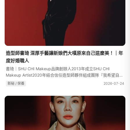
造型師書琦 深厚手藝讓新娘們大嘆原來自己這麼美！｜年
度好婚職人
書琦｜SHU CHI Makeup品牌創辦人2013年成立SHU CHI
Makeup Artist2020年結合信任造型師夥伴組成團隊『我希望自己
能用最敏銳的觀察力，去把每一對新人獨特的風格抓出來，再用我
新秘 / 保養
2026-07-24
的美感去創作出不 一樣的他們，看似不同...