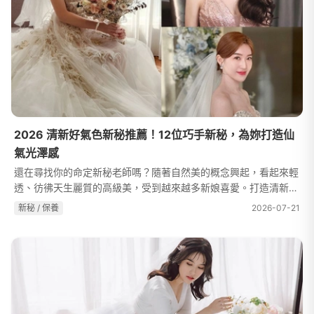
2026 清新好氣色新秘推薦！12位巧手新秘，為妳打造仙
氣光澤感
還在尋找你的命定新秘老師嗎？隨著自然美的概念興起，看起來輕
透、彷彿天生麗質的高級美，受到越來越多新娘喜愛。打造清新自
然的妝感，需仰賴新秘老師專業的技術，除了要能夠呈現新娘的優
新秘 / 保養
2026-07-21
勢、不著痕跡的修飾缺點，更...