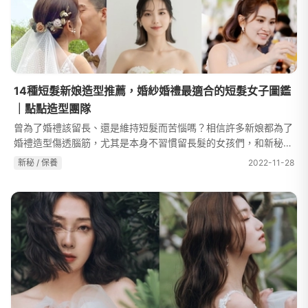
14種短髮新娘造型推薦，婚紗婚禮最適合的短髮女子圖鑑
｜點點造型團隊
曾為了婚禮該留長、還是維持短髮而苦惱嗎？相信許多新娘都為了
婚禮造型傷透腦筋，尤其是本身不習慣留長髮的女孩們，和新秘溝
通前是否十分焦慮？別擔心！點點造型團隊幫你整理了這篇超級精
新秘 / 保養
2022-11-28
華的文章，讓你了解短髮的髮...