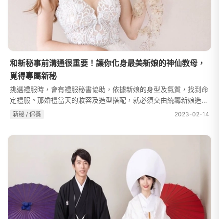
和新秘事前溝通很重要！讓你化身最美新娘的神仙教母，
覓得專屬新秘
挑選禮服時，會有禮服秘書協助，依據新娘的身型及氣質，找到命
定禮服。那婚禮當天的妝容及造型搭配，就必須交由統籌新娘造型
的神仙教母－新娘祕書了！但是，每位新秘擅長的妝感、風格都有
新秘 / 保養
2023-02-14
不同的差異，該如何找到與自...