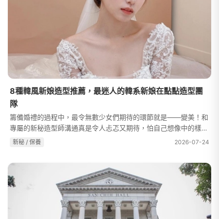
8種韓風新娘造型推薦，最迷人的韓系新娘在點點造型團
隊
籌備婚禮的過程中，最令無數少女們期待的環節就是——變美！和
專屬的新秘造型師溝通真是令人忐忑又期待，怕自己想像中的樣子
無法很好的傳遞給造型師，也怕造型師設計出不適合自己的造
新秘 / 保養
2026-07-24
型……那該如何是好？近年來韓風造型...