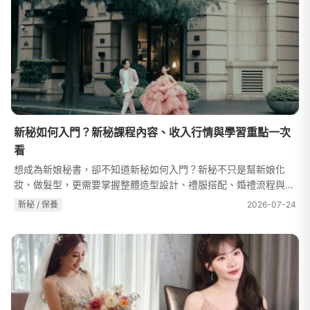
新秘如何入門？新秘課程內容、收入行情與學習重點一次
看
想成為新娘秘書，卻不知道新秘如何入門？新秘不只是幫新娘化
妝、做髮型，更需要掌握整體造型設計、禮服搭配、婚禮流程與現
場應變能力。無論你是想轉職、培養第二專長，或已經有彩妝造型
新秘 / 保養
2026-07-24
基礎、想進一步接觸婚禮造型，...