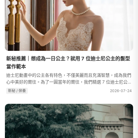
新秘推薦｜想成為一日公主？就用 7 位迪士尼公主的髮型
當作範本
迪士尼動畫中的公主各有特色，不僅美麗而且充滿智慧，成為我們
心中美好的嚮往。為了一圓當年的嚮往，我們精選 7 位迪士尼公主
並以他們做為造型靈感。你的公主夢，就由 WeddingDay 為你實
新秘 / 保養
2026-07-24
現！本文整理出「公主們」的...