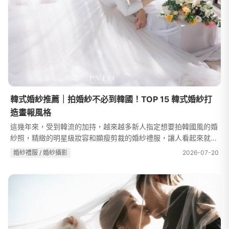
韓式婚紗推薦｜拍婚紗不必到韓國！TOP 15 韓式婚紗打
造畫報風格
這幾年來，受到韓流的加持，越來越多新人指定想要拍韓國風的婚
紗照，精緻的明星級妝容和顯瘦剪裁的婚紗禮服，讓人看起來就像
韓劇中的女主角一樣，超級唯美又夢幻！而且韓系婚紗都有著浪漫
婚紗禮服 / 婚紗攝影
2026-07-20
的攝影棚，不需要汗流浹背出...