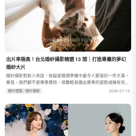
出片率極高！台北婚紗攝影精選 13 間｜打造專屬的夢幻
婚紗大片
婚紗攝影對新人來說，無疑是婚禮準備中最令人緊張的一件大事。
畢竟，我們都不是專業模特，很難輕易擺出專業的姿勢或擁有完美
的體態，總覺得怎麼拍都不太滿意。除此之外，光是拍攝地點就有
婚紗禮服 / 婚紗攝影
2026-07-13
百百種：室內棚拍、海邊、山...