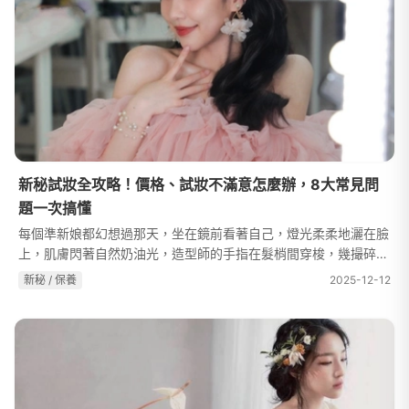
新秘試妝全攻略！價格、試妝不滿意怎麼辦，8大常見問
題一次搞懂
每個準新娘都幻想過那天，坐在鏡前看著自己，燈光柔柔地灑在臉
上，肌膚閃著自然奶油光，造型師的手指在髮梢間穿梭，幾撮碎髮
被巧妙留出，看似隨性卻剛好勾勒出臉的輪廓，像戀愛後自然暈開
新秘 / 保養
2025-12-12
的粉紅唇色，乾淨透亮的底妝...