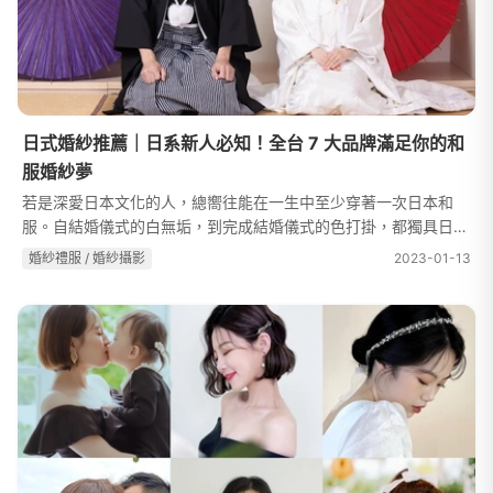
日式婚紗推薦｜日系新人必知！全台 7 大品牌滿足你的和
服婚紗夢
若是深愛日本文化的人，總嚮往能在一生中至少穿著一次日本和
服。自結婚儀式的白無垢，到完成結婚儀式的色打掛，都獨具日本
風情。想要來點別出心裁的婚禮，那就不能錯過日式婚紗！本篇羅
婚紗禮服 / 婚紗攝影
2023-01-13
列了北中南 7 間日式婚紗品牌...