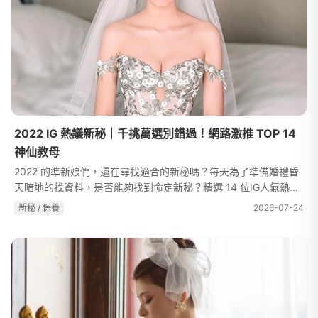
2022 IG 熱議新秘｜千挑萬選別錯過！網路激推 TOP 14
神仙教母
2022 的準新娘們，還在尋找適合的新秘嗎？每天為了準備婚禮昏
天暗地的找資料，是否能夠找到命定新秘？精選 14 位IG人氣熱門
新秘，不僅技藝高超、服務優質，更是搶手到不行！趕緊跟著小編
新秘 / 保養
2026-07-24
一起做功課，建立你的新娘秘...