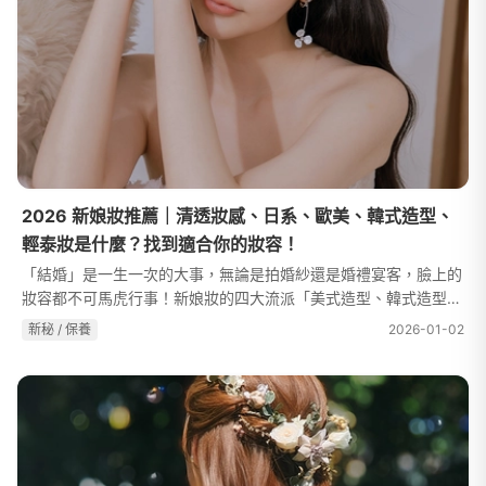
2026 新娘妝推薦｜清透妝感、日系、歐美、韓式造型、
輕泰妝是什麼？找到適合你的妝容！
「結婚」是一生一次的大事，無論是拍婚紗還是婚禮宴客，臉上的
妝容都不可馬虎行事！新娘妝的四大流派「美式造型、韓式造型、
減法妝容、輕泰妝」，從經典不敗的美式、韓式妝容，到近幾年討
新秘 / 保養
2026-01-02
論度超高的輕泰妝、減法妝容...