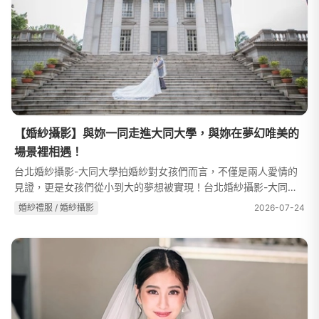
【婚紗攝影】與妳一同走進大同大學，與妳在夢幻唯美的
場景裡相遇！
台北婚紗攝影-大同大學拍婚紗對女孩們而言，不僅是兩人愛情的
見證，更是女孩們從小到大的夢想被實現！台北婚紗攝影-大同大
學台北婚紗攝影-大同大學穿上迷人又高雅的禮服，女孩們的美麗
婚紗禮服 / 婚紗攝影
2026-07-24
被襯托得更加立體鮮明，搭配上...