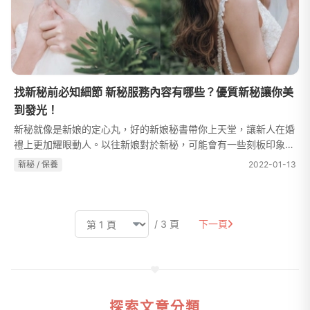
找新秘前必知細節 新秘服務內容有哪些？優質新秘讓你美
到發光！
新秘就像是新娘的定心丸，好的新娘秘書帶你上天堂，讓新人在婚
禮上更加耀眼動人。以往新娘對於新秘，可能會有一些刻板印象、
錯誤迷思，像是新秘要幫新娘理裙擺、整理婚服、婚宴全程跟在身
新秘 / 保養
2022-01-13
旁、順便協助親友的妝髮。有...
/ 3 頁
下一頁
探索文章分類