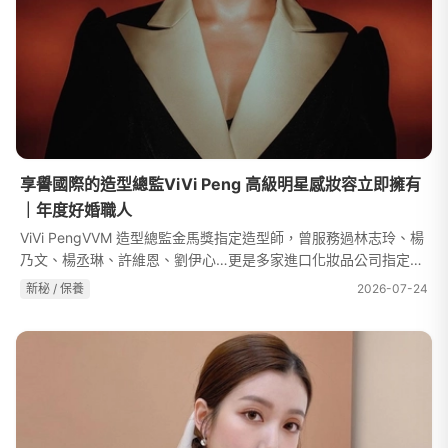
享譽國際的造型總監ViVi Peng 高級明星感妝容立即擁有
｜年度好婚職人
ViVi PengVVM 造型總監金馬獎指定造型師，曾服務過林志玲、楊
乃文、楊丞琳、許維恩、劉伊心…更是多家進口化妝品公司指定的
講師『我在設計婚禮造型的時候，絕對以客人的喜好出發，因為，
新秘 / 保養
2026-07-24
能經得起「歷久彌新」、「擁有...