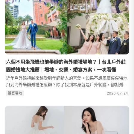
六個不用坐飛機也能舉辦的海外婚禮場地？｜台北戶外莊
園婚禮地大推薦｜場地、交通、婚宴方案，一次看懂
近年戶外婚禮越來越受到年輕新人的喜愛，如果不想風塵僕僕特地
飛到海外舉辦婚禮怎麼辦？除了找到本身就是戶外餐廳，卻對婚禮
舉辦沒有太多經驗的業者合作以外，台灣國內的飯店紛紛推出戶外
婚宴場地
2026-07-24
婚禮場地，不僅有美美的戶外...