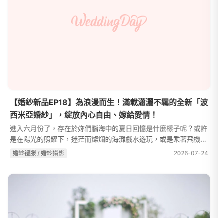
【婚紗新品EP18】為浪漫而生！滿載瀟灑不羈的全新「波
西米亞婚紗」，綻放內心自由、嫁給愛情！
進入六月份了，存在於妳們腦海中的夏日回憶是什麼樣子呢？或許
是在陽光的照耀下，迷茫而燦爛的海灘戲水遊玩，或是乘著飛機前
往數千哩外的國度享受人生？小編特別推出13件全新「波西米亞婚
婚紗禮服 / 婚紗攝影
2026-07-24
紗」，慵懶飄逸、熱情自由的...