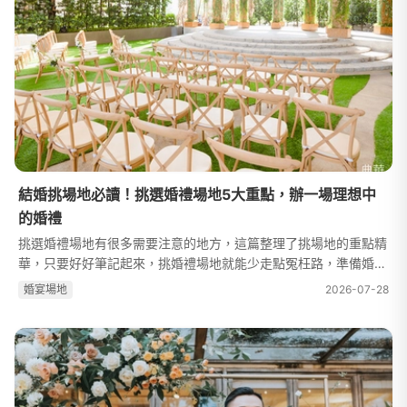
結婚挑場地必讀！挑選婚禮場地5大重點，辦一場理想中
的婚禮
挑選婚禮場地有很多需要注意的地方，這篇整理了挑場地的重點精
華，只要好好筆記起來，挑婚禮場地就能少走點冤枉路，準備婚禮
的過程會更輕鬆流暢！首先必須估算一下，要邀請的賓客大約有多
婚宴場地
2026-07-28
少人，可以先在飯店、婚宴場...