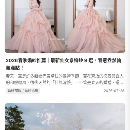
2026春季婚紗推薦｜最新仙女系婚紗 9 選，春意盎然仙
氣滿點！
春天一直是許多新娘們最嚮往的婚禮季節，百花齊放的盛景與宜人
的和煦微風，彷彿天然的「仙氣濾鏡」，不管是春天的婚禮，還是
婚紗拍攝，都能輕鬆成就如詩如畫的絕美大片，留下一個美好難忘
婚紗禮服 / 婚紗攝影
2026-07-28
的回憶！面對琳瑯滿目的婚紗...