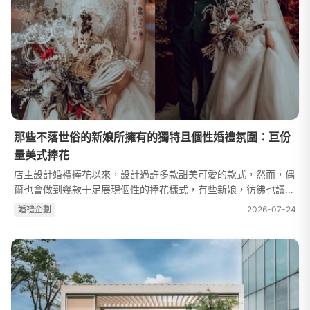
那些不落世俗的新娘所擁有的獨特且個性婚禮氛圍：巨份
量美式捧花
店主設計婚禮捧花以來，設計過許多款甜美可愛的款式，然而，偶
爾也會做到幾款十足展現個性的捧花樣式，有些新娘，彷彿也讀懂
我所喜愛的花藝風格般委託我設計，而如果有長期觀察品牌風格的
婚禮企劃
2026-07-24
大家可以發現，店主喜愛的是...