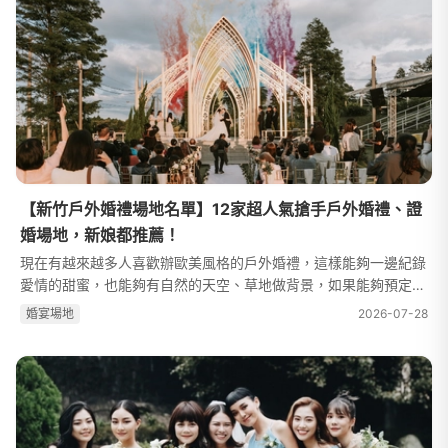
【新竹戶外婚禮場地名單】12家超人氣搶手戶外婚禮、證
婚場地，新娘都推薦！
現在有越來越多人喜歡辦歐美風格的戶外婚禮，這樣能夠一邊紀錄
愛情的甜蜜，也能夠有自然的天空、草地做背景，如果能夠預定到
傍晚時分，還可以跟夕陽一起入鏡呢！在戶外婚禮拍攝出來的照片
婚宴場地
2026-07-28
也相當耐看，因為大自然就是...