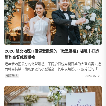
2026 雙北地區11個深受歡迎的「微型婚禮」場地｜打造
簡約高質感輕婚禮
近年新娘圈最夯的微型婚禮！不同於傳統席開百桌的大型婚宴，近
而轉為精緻、簡約浪漫的小型婚宴，其中以規模小、預算低的「微
型輕婚禮」更是深受新人喜愛，除了能夠省下婚禮開支，更能讓新
婚宴場地
2026-07-28
人和珍貴的賓客聚焦一起，這...