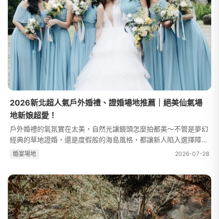
2026新北超人氣戶外婚禮、證婚場地推薦｜絕美仙氣場
地新娘超愛！
戶外婚禮的氣氛實在太美，自然光讓鏡頭怎麼拍都美～不管是夢幻
經典的草地證婚，還是度假般的海島風格，都讓新人陷入選擇障
礙！上次介紹了台北市戶外婚禮場地推薦之後，就有人在問新北市
婚宴場地
2026-07-28
有哪些戶外婚禮場地可以參考呢...