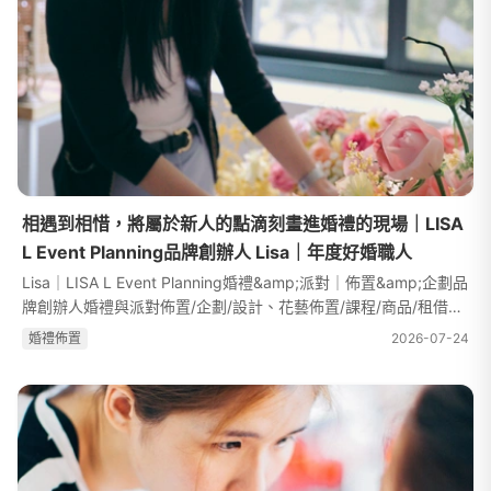
相遇到相惜，將屬於新人的點滴刻畫進婚禮的現場｜LISA
L Event Planning品牌創辦人 Lisa｜年度好婚職人
Lisa｜LISA L Event Planning婚禮&amp;派對｜佈置&amp;企劃品
牌創辦人婚禮與派對佈置/企劃/設計、花藝佈置/課程/商品/租借服
務。『享受派對的歡樂，新婚的浪漫，生命的喜悅。對於婚禮、對
婚禮佈置
2026-07-24
於塑造生活中的儀式感，我們...