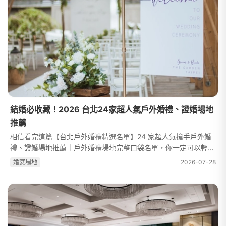
結婚必收藏！2026 台北24家超人氣戶外婚禮、證婚場地
推薦
相信看完這篇【台北戶外婚禮精選名單】24 家超人氣搶手戶外婚
禮、證婚場地推薦｜戶外婚禮場地完整口袋名單，你一定可以輕鬆
的找出自己喜歡的戶外婚禮場地，一圓國外莊園戶外婚禮的夢唷！
婚宴場地
2026-07-28
內湖區 | 1家88樂章號稱最好...