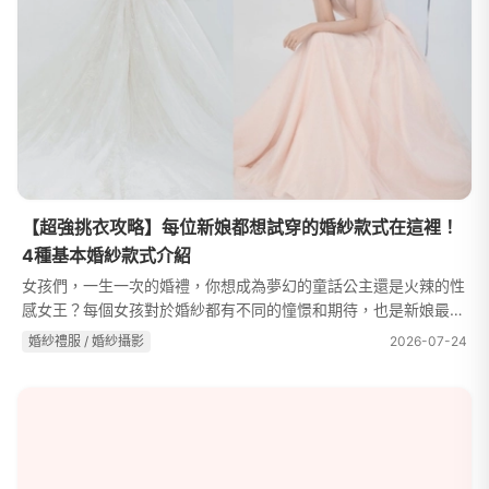
【超強挑衣攻略】每位新娘都想試穿的婚紗款式在這裡！
4種基本婚紗款式介紹
女孩們，一生一次的婚禮，你想成為夢幻的童話公主還是火辣的性
感女王？每個女孩對於婚紗都有不同的憧憬和期待，也是新娘最關
注的大事，挑選禮服除了美麗好看，如何挑選適合且凸顯身材的婚
婚紗禮服 / 婚紗攝影
2026-07-24
紗款式更是新娘在意的重點，...