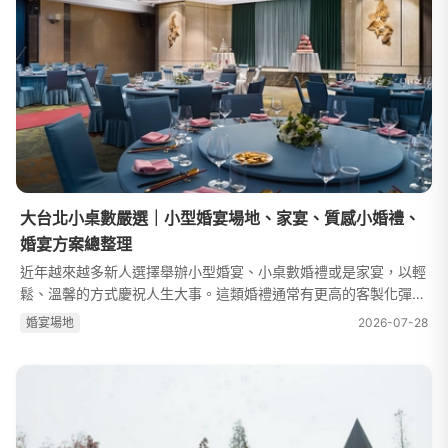
大台北小桌數嚴選｜小型婚宴場地、家宴、質感小婚禮、
婚宴方案總整理
近年越來越多新人選擇舉辦小型婚宴、小桌數婚禮或是家宴，以輕
鬆、溫馨的方式慶祝人生大事。這類婚禮通常有更高的客製化彈
性，能夠依照新人需求調整餐點、場地和佈置，並且避免了大規模
婚宴場地
2026-07-28
婚宴的繁瑣安排。無論是預算較...