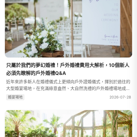
只屬於我們的夢幻婚禮！戶外婚禮費用大解析，10個新人
必須先瞭解的戶外婚禮Q&A
近年來許多新人在婚禮儀式上更傾向戶外證婚儀式，揮別於過往的
大型婚宴場地，在充滿綠意盎然、大自然洗禮的戶外婚禮場地成為
了最佳選擇。雖然戶外婚禮需要克服的天然條件相當多，仍有不少
婚宴場地
2026-07-28
新人嚮往在藍天綠地及暖陽的...