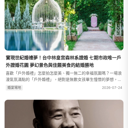
實現世紀婚禮夢！台中林皇宮森林系證婚 七期市政唯一戶
外證婚花園 夢幻景色與佳餚美食的結婚勝地
喜歡「戶外婚禮」怎麼拍怎麼美、獨一無二的幸福氛圍嗎？一場浪
漫氣氛滿點的「戶外婚禮」，絕對是無數女孩畢生憧憬的夢想，無
奈絕大多數的戶外婚禮場地往往遠離市區、交通不便，讓新人、長
婚宴場地
2026-07-24
輩與賓客們都只能卻步。位居...