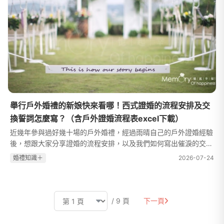
舉行戶外婚禮的新娘快來看哪！西式證婚的流程安排及交
換誓詞怎麼寫？（含戶外證婚流程表excel下載）
近幾年參與過好幾十場的戶外婚禮，經過雨晴自己的戶外證婚經驗
後，想跟大家分享證婚的流程安排，以及我們如何寫出催淚的交換
誓詞。超喜歡夢幻的西式戶外證婚啊啊啊！戶外證婚流程及時間安
婚禮知識＋
2026-07-24
排自己的婚禮後，我覺得一場...
/ 9 頁
下一頁