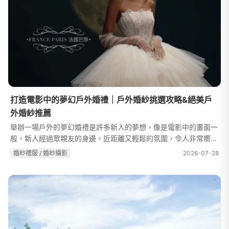
打造電影中的夢幻戶外婚禮｜戶外婚紗挑選攻略&絕美戶
外婚紗推薦
舉辦一場戶外的夢幻婚禮是許多新人的夢想，像是電影中的畫面一
般，新人經過眾親友的身邊，近距離又輕鬆的氛圍，令人非常嚮
往。搭配戶外場景的佈置、自然的環境，也同時擁有派對的特色，
婚紗禮服 / 婚紗攝影
2026-07-28
賓客更能自由走動，溫馨的互動...