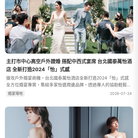
主打市中心高空戶外證婚 搭配中西式宴席 台北國泰萬怡酒
店 全新打造2024「怡」式感
搶攻戶外婚宴商機，台北國泰萬怡酒店全新打造2024「怡」式感
全方位婚宴專案，集結多家怡選周邊品牌，透過專人的協助輕鬆規
劃。除了既有的中式宴席以外，新增了在14樓Drift Bar的高空戶外
婚宴場地
2026-07-24
婚宴專案及證婚儀式，讓準新...