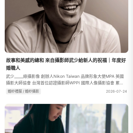
故事和美感的總和 來自攝影師武少給新人的祝福｜年度好
婚職人
武少_____綠攝影像 創辦人Nikon Taiwan 品牌形象大使MPA 英國
攝影大師協會 台灣首位認證攝影師WPPI 國際人像攝影協會 累積
獎牌22面「我的作品，就是我的祝福。帶著一輩子只有一次的心情
婚紗禮服 / 婚紗攝影
2026-07-24
為他們拍攝。」官網https://li...