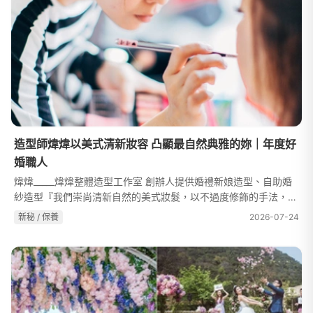
造型師煒煒以美式清新妝容 凸顯最自然典雅的妳｜年度好
婚職人
煒煒_____煒煒整體造型工作室 創辦人提供婚禮新娘造型、自助婚
紗造型『我們崇尚清新自然的美式妝髮，以不過度修飾的手法，去
呈現新娘本身最好最美的那一面，在煒煒造型團隊的眼裡，每個新
新秘 / 保養
2026-07-24
娘子都有獨特的美，我們只是...