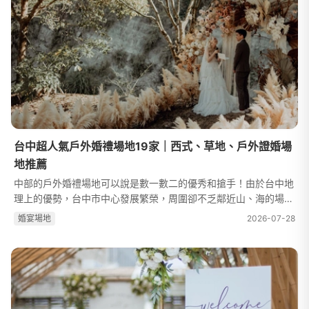
台中超人氣戶外婚禮場地19家｜西式、草地、戶外證婚場
地推薦
中部的戶外婚禮場地可以說是數一數二的優秀和搶手！由於台中地
理上的優勢，台中市中心發展繁榮，周圍卻不乏鄰近山、海的場
地，交通更是相當便利，相較於北部的戶外婚禮場地，台中戶外婚
婚宴場地
2026-07-28
禮場地廣闊不受限制。從 Weddi...