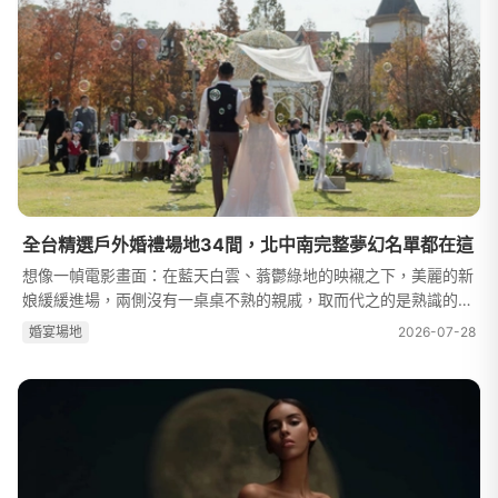
全台精選戶外婚禮場地34間，北中南完整夢幻名單都在這
想像一幀電影畫面：在藍天白雲、蓊鬱綠地的映襯之下，美麗的新
娘緩緩進場，兩側沒有一桌桌不熟的親戚，取而代之的是熟識的親
友充滿真誠祝福的圍繞，婚禮典禮結束後，還有放飛氣球、問答遊
婚宴場地
2026-07-28
戲、夜晚派對……任何你想的到...