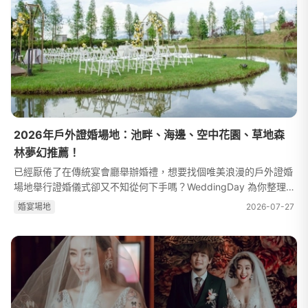
2026年戶外證婚場地：池畔、海邊、空中花園、草地森
林夢幻推薦！
已經厭倦了在傳統宴會廳舉辦婚禮，想要找個唯美浪漫的戶外證婚
場地舉行證婚儀式卻又不知從何下手嗎？WeddingDay 為你整理
國內各類型的戶外證婚場地，讓你輕鬆掌握各類型的場地特色，並
婚宴場地
2026-07-27
為你推薦相關場地。若你正在思...