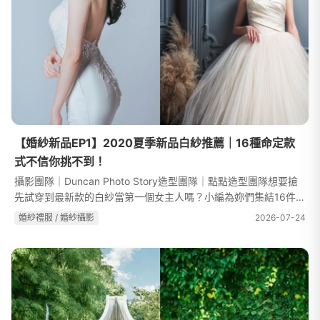
【婚紗新品EP1】2020夏季新品白紗推薦｜16種命定款
式不信你挑不到！
攝影團隊｜Duncan Photo Story造型團隊｜點點造型團隊想要搶
先試穿到最新款的白紗當第一個女主人嗎？小編為妳們集結16件
2020最新、最仙、最適合妳的白紗！不論妳喜歡的是性感貼身、
婚紗禮服 / 婚紗攝影
2026-07-24
唯美浪漫、經典復古還是高級訂製『...