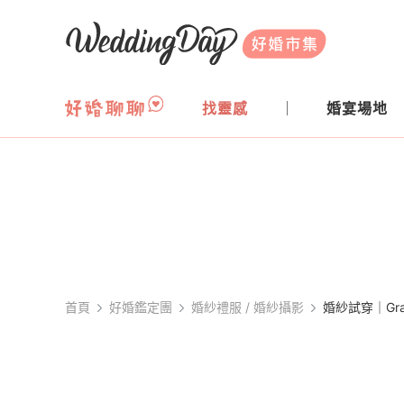
WeddingDay 好婚市集
找靈感
婚宴場地
首頁
好婚鑑定團
婚紗禮服 / 婚紗攝影
婚紗試穿｜Gr