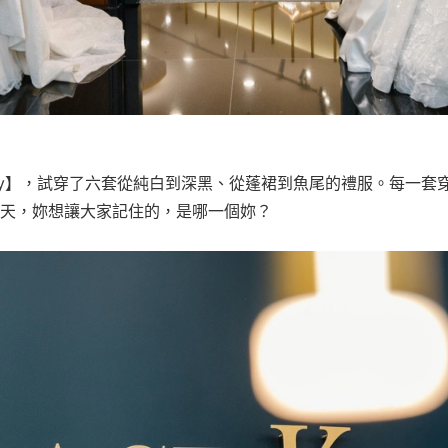
Kelly】，試穿了六套從純白到深黑、從蓬裙到魚尾的禮服。每一
天，妳想讓大家記住的，是哪一個妳？