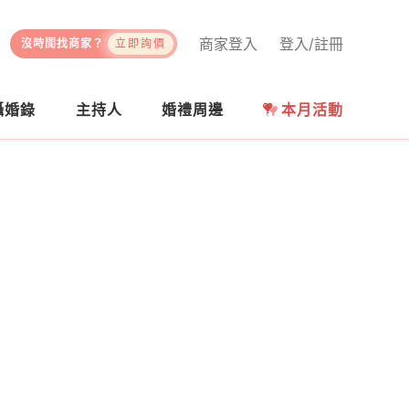
商家登入
登入/註冊
沒時間找商家？
立即詢價
攝婚錄
主持人
婚禮周邊
本月活動