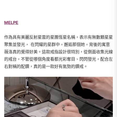
MELPE
作為具有美麗反射星雲的星團恆星名稱，表示有無數顆星星
聚集並發光， 在閃耀的星群中，邂逅那個她，背後的寓意
薇洛真的覺得好美。這款戒指設計很特別，從側面收集光線
的戒台，不管從哪個角度看都光彩奪目、閃閃發光，配合左
右對稱的配鑽，真的是一款好有氣勢的鑽戒。