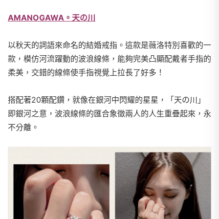
AMANOGAWA。天の川
以秋天的詞語來命名的結婚戒指。這款是薇洛特別喜歡的一
款，模仿河流躍動的波浪線條，能夠完美凸顯配戴者手指的
柔美，交錯的線條使手指視覺上拉長了好多！
搭配著20顆配鑽，就像在銀河中閃耀的星星，「天の川」
即銀河之意，波浪線條的匯合象徵兩人的人生重疊起來，永
不分離。