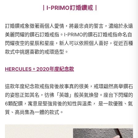
丨I-PRIMO訂婚鑽戒丨
訂婚鑽戒象徵著兩個人愛情，將最忠貞的誓言，濃縮於永遠
美麗閃耀的鑽石訂婚戒指。I-PRIMO的鑽石訂婚戒指命名自
閃耀夜空的星辰和星座，新人可以依照個人喜好，從近百種
款式中挑選喜歡的戒環造型。
HERCULES。2020年度紀念款
這款年度紀念款戒指背後故事真的很美，戒環翩然高舉鑽石
的姿態正如其名，彷彿「英雄」般英氣煥發。座台下閃耀的
6顆配鑽，寓意是堅強背後的知性與溫柔， 是一款優雅、氣
質、高尚集為一體的款式。