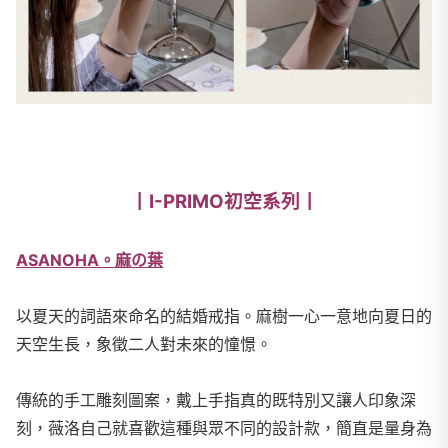
丨I-PRIMO初空系列丨
ASANOHA。麻の葉
以夏天的詞語來命名的結婚戒指。麻樹一心一意地向夏日的
天空生長，象徵二人對未來的憧憬。
傳統的手工雕刻圖案，戴上手指真的既特別又讓人印象深
刻，薇洛自己就喜歡這種與眾不同的設計款，簡直是量身為