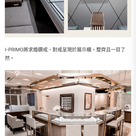
I-PRIMO將求婚鑽戒、對戒呈現於展示櫃，整齊且一目了
然。