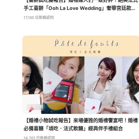
手工喜餅「Ooh La Love Wedding」奢華宮廷款華
麗上市
17,165 位新娘認同
婚禮⼩物
【婚禮小物試吃報告】來場優雅的婚禮饗宴吧！婚禮
必備喜糖「頃吃．法式軟糖」經典伴手禮組合
14,762 位新娘認同