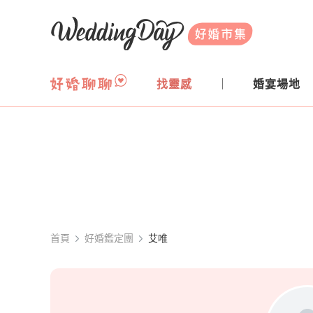
WeddingDay 好婚市集
找靈感
婚宴場地
首頁
好婚鑑定團
艾唯
艾唯