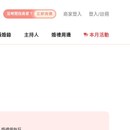
商家登入
登入/註冊
沒時間找商家？
立即詢價
攝婚錄
主持人
婚禮周邊
本月活動
、婚禮偏執狂