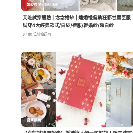
婚紗禮服 / 婚紗攝影
艾唯試穿體驗 | 念念婚紗 | 連婚禮偏執狂都甘願臣服
試穿4大經典款式/白紗/禮服/輕婚紗/類白紗
6,480 位新娘認同
喜餅推薦
【喜餅試吃團報告】婚禮達人們一致好評！絕美法式