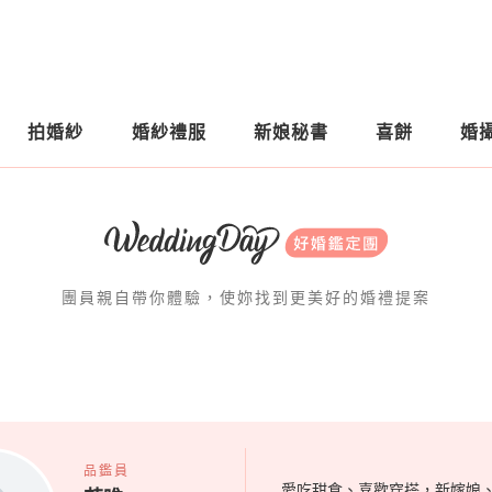
拍婚紗
婚紗禮服
新娘秘書
喜餅
婚
團員親自帶你體驗，使妳找到更美好的婚禮提案
品鑑員
愛吃甜食、喜歡穿搭，新嫁娘