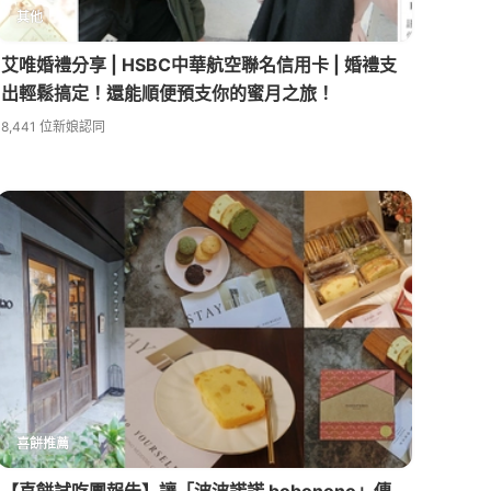
其他
艾唯婚禮分享 | HSBC中華航空聯名信用卡 | 婚禮支
出輕鬆搞定！還能順便預支你的蜜月之旅！
8,441 位新娘認同
喜餅推薦
【喜餅試吃團報告】讓「波波諾諾 bobonono」傳