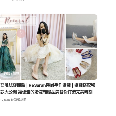
⻄服 / 婚鞋
艾唯試穿體驗 | ReSarah時尚手作婚鞋 | 婚鞋搭配秘
訣大公開 讓優雅的婚嫁鞋履品牌替你打造完美時刻
17,930 位新娘認同