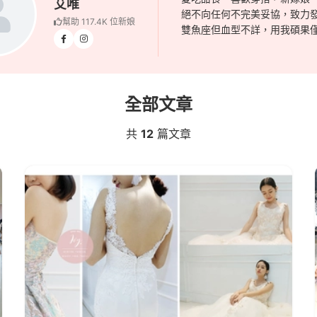
艾唯
絕不向任何不完美妥協，致力
幫助 117.4K 位新娘
雙魚座但血型不詳，用我碩果
全部文章
艾唯
共
12
篇文章