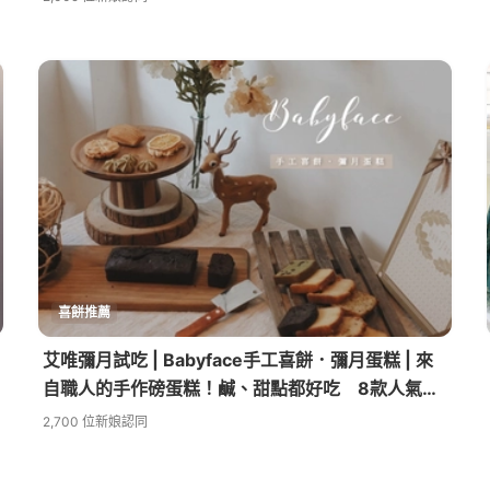
喜餅推薦
艾唯彌月試吃 | Babyface手工喜餅．彌月蛋糕 | 來
自職人的手作磅蛋糕！鹹、甜點都好吃 8款人氣蛋
糕口味推薦
2,700 位新娘認同