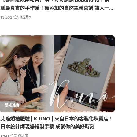
遞最真實的手作感！無添加的自然主義喜餅 讓人一
吃就上癮
13,532 位新娘認同
婚戒珠寶
艾唯婚禮體驗 | K.UNO | 來自日本的客製化珠寶店！
日本設計師現場繪製手稿 成就你的美好時刻
1,841 位新娘認同