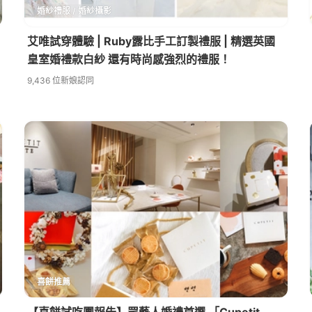
婚紗禮服 / 婚紗攝影
艾唯試穿體驗 | Ruby露比手工訂製禮服 | 精選英國
皇室婚禮款白紗 還有時尚感強烈的禮服！
9,436 位新娘認同
喜餅推薦
【喜餅試吃團報告】眾藝人婚禮首選 「Cupetit