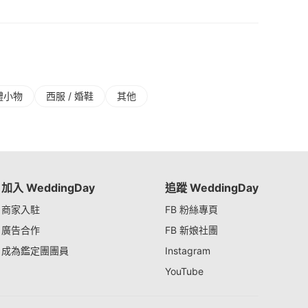
禮⼩物
⻄服 / 婚鞋
其他
加入 WeddingDay
追蹤 WeddingDay
商家入駐
FB 粉絲專頁
廣告合作
FB 新娘社團
成為鑑定團團員
Instagram
YouTube