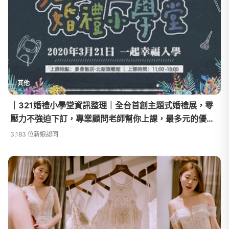
其他
｜321婚禮小學堂資訊整理｜全台首創主題式婚禮展，零
壓力不強迫下訂，專業顧問老師幫你上課，最多元的優
惠，幫你打造一場滿分的婚禮
3,183 位新娘認同