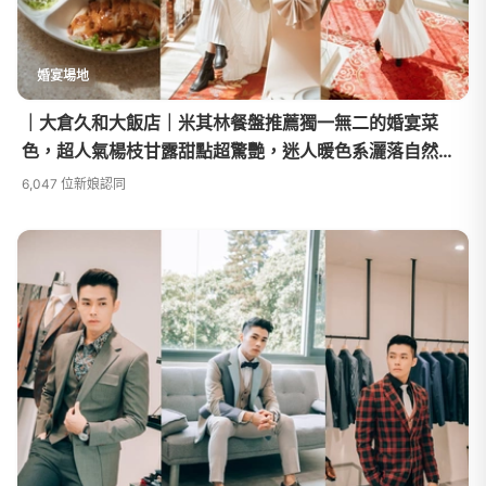
婚宴場地
｜大倉久和大飯店｜米其林餐盤推薦獨一無二的婚宴菜
色，超人氣楊枝甘露甜點超驚艷，迷人暖色系灑落自然光
的落地窗宴會廳
6,047 位新娘認同