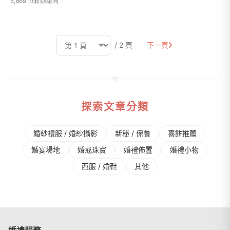
5,869 位新娘認同
/ 2 頁
下一頁
探索文章分類
婚紗禮服 / 婚紗攝影
新秘 / 保養
喜餅推薦
婚宴場地
婚戒珠寶
婚禮佈置
婚禮⼩物
⻄服 / 婚鞋
其他