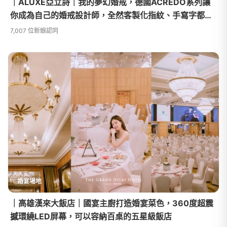
｜ALUXE亞立詩｜我的夢幻婚戒，德國ACREDO系列讓
你成為自己的婚戒設計師，全然客製化指紋、手寫字都可
刻印在戒指上，成為永恆的印記
7,007 位新娘認同
婚宴場地
｜高雄漢來大飯店｜國宴主廚打造婚宴菜色，360度超震
撼環繞LED屏幕，可以容納百桌的五星級飯店