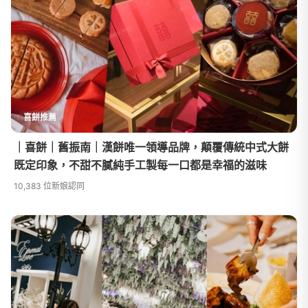
喜餅推薦
｜喜餅｜舊振南｜漢餅唯一領導品牌，顛覆傳統中式大餅
既定印象，不甜不膩純手工製每一口都是幸福的滋味
10,383 位新娘認同