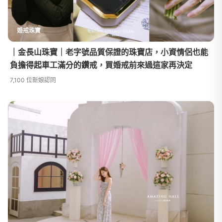
婚戒珠寶
｜金長山珠寶｜老字號品質保證的珠寶店，小資情侶也能
負擔得起車工滿分的鑽戒，買婚戒前來過這家再決定
7,100 位新娘認同