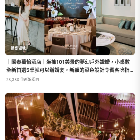
婚宴場地
｜國泰萬怡酒店｜坐擁101美景的夢幻戶外證婚，小桌數
全新首選5桌就可以辦婚宴，新穎的菜色設計令賓客吮指
回味
23,330 位新娘認同