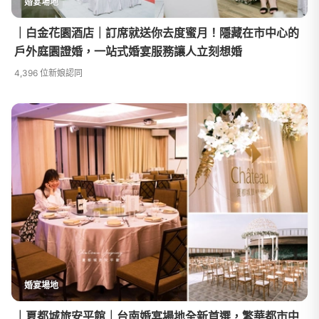
婚宴場地
｜白金花園酒店｜訂席就送你去度蜜月！隱藏在市中心的
戶外庭園證婚，一站式婚宴服務讓人立刻想婚
4,396 位新娘認同
婚宴場地
｜夏都城旅安平館｜台南婚宴場地全新首選，繁華都市中