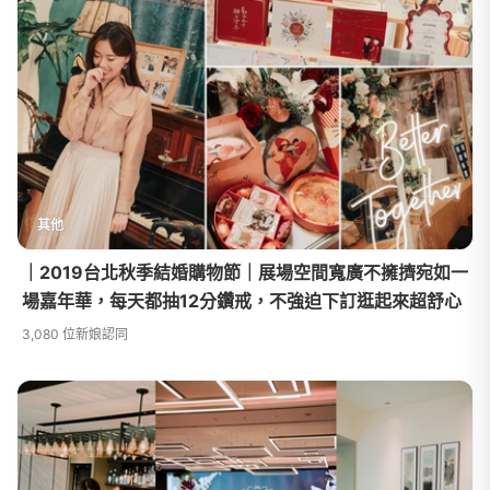
其他
｜2019台北秋季結婚購物節｜展場空間寬廣不擁擠宛如一
場嘉年華，每天都抽12分鑽戒，不強迫下訂逛起來超舒心
3,080 位新娘認同