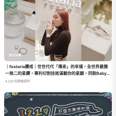
婚戒珠寶
｜festaria鑽戒｜世世代代「傳承」的幸福，全世界最獨
一無二的星鑽，專利切割技術滿載你的星願，同款Baby
Ring讓你傳家
4,229 位新娘認同