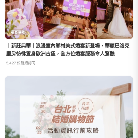
婚宴場地
｜新莊典華｜浪漫室內鄉村美式婚宴新登場，華麗巴洛克
廳房彷彿置身歐洲古堡，全方位婚宴服務令人驚艷
5,427 位新娘認同