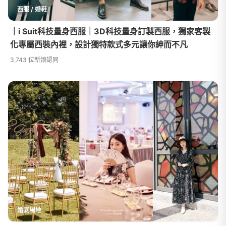
⻄服 / 婚鞋
｜i Suit科技量身西服｜3D科技量身訂製西服，獨家客製
化專屬西裝內裡，設計獨特款式多元讓你紳而不凡
3,743 位新娘認同
婚宴場地