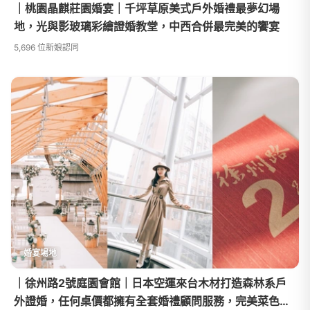
｜桃園晶麒莊園婚宴｜千坪草原美式戶外婚禮最夢幻場
地，光與影玻璃彩繪證婚教堂，中西合併最完美的饗宴
5,696 位新娘認同
婚宴場地
｜徐州路2號庭園會館｜日本空運來台木材打造森林系戶
外證婚，任何桌價都擁有全套婚禮顧問服務，完美菜色令