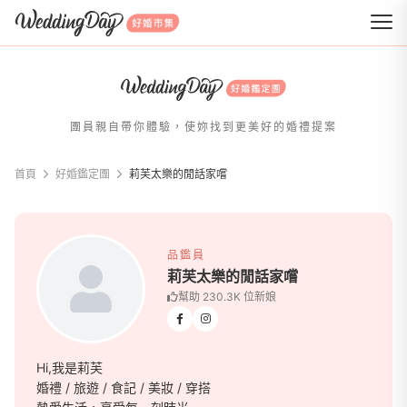
WeddingDay 好婚市集
團員親自帶你體驗，使妳找到更美好的婚禮提案
首頁
好婚鑑定團
莉芙太樂的閒話家嚐
莉芙太樂的閒話家嚐
品鑑員
莉芙太樂的閒話家嚐
幫助 230.3K 位新娘
Hi,我是莉芙
婚禮 / 旅遊 / 食記 / 美妝 / 穿搭