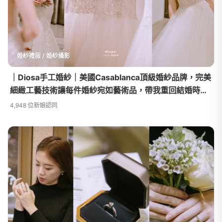
婚紗禮服 / 婚紗攝影
｜Diosa手工婚紗｜美國Casablanca頂級婚紗品牌，完美
細緻工藝技術讓每件婚紗宛如藝術品，帶我重回結婚時的
感動
4,948 位新娘認同