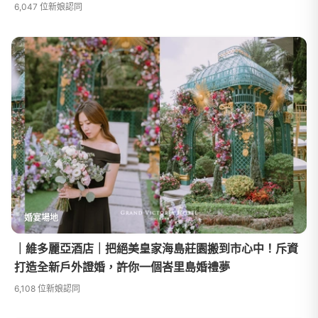
6,047 位新娘認同
婚宴場地
｜維多麗亞酒店｜把絕美皇家海島莊園搬到市心中！斥資
打造全新戶外證婚，許你一個峇里島婚禮夢
6,108 位新娘認同