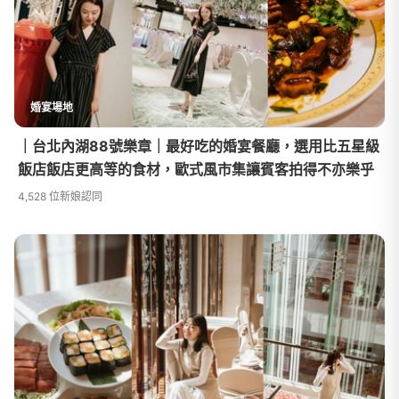
婚宴場地
｜台北內湖88號樂章｜最好吃的婚宴餐廳，選用比五星級
飯店飯店更高等的食材，歐式風市集讓賓客拍得不亦樂乎
4,528 位新娘認同