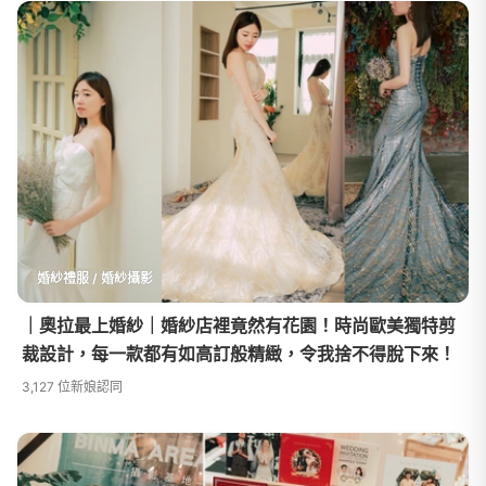
婚紗禮服 / 婚紗攝影
｜奧拉最上婚紗｜婚紗店裡竟然有花園！時尚歐美獨特剪
裁設計，每一款都有如高訂般精緻，令我捨不得脫下來！
3,127 位新娘認同