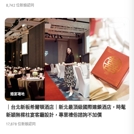
人完全停不下來
8,742 位新娘認同
婚宴場地
｜台北新板希爾頓酒店｜新北最頂級國際連鎖酒店，時髦
新穎無樑柱宴客廳設計，專業禮俗諮詢不加價
17,878 位新娘認同