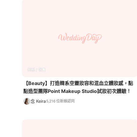
新秘 / 保養
【Beauty】打造韓系空靈妝容和混血立體妝感，點
點造型團隊Point Makeup Studio試妝初次體驗！
念 Keira
5,216 位新娘認同