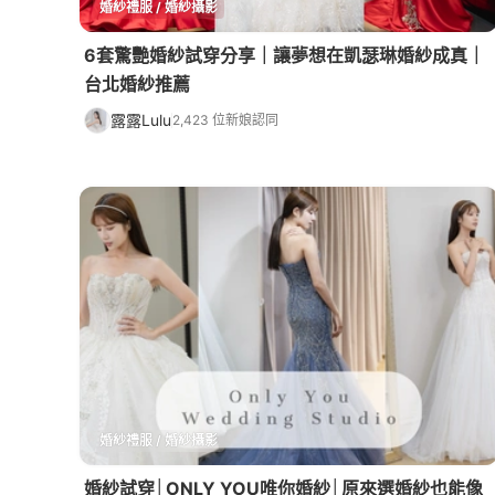
婚紗禮服 / 婚紗攝影
6套驚艷婚紗試穿分享｜讓夢想在凱瑟琳婚紗成真｜
台北婚紗推薦
露露Lulu
2,423 位新娘認同
婚紗禮服 / 婚紗攝影
婚紗試穿│ONLY YOU唯你婚紗│原來選婚紗也能像