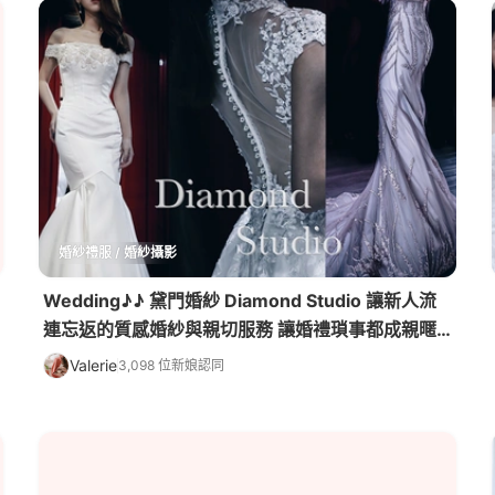
婚紗禮服 / 婚紗攝影
Wedding♪♪ 黛門婚紗 Diamond Studio 讓新人流
連忘返的質感婚紗與親切服務 讓婚禮瑣事都成親暱
回憶♪
Valerie
3,098 位新娘認同