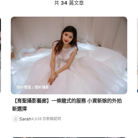
共
34
篇文章
婚紗禮服 / 婚紗攝影
【育聖攝影藝廊】一條龍式的服務 小資新娘的外拍
新選擇
Sarah
4,028 位新娘認同