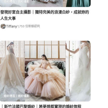
婚紗禮服 / 婚紗攝影
發現好室自主攝影｜獨特完美的浪漫白紗，成就妳的
人生大事
Tiffany
1,753 位新娘認同
婚紗禮服 / 婚紗攝影
｜新竹法國巴黎婚紗｜將夢想都實現的婚紗旅程