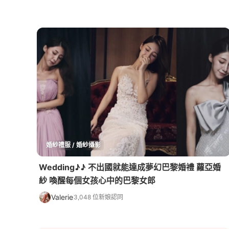
婚紗禮服 / 婚紗攝影
Wedding♪♪ 不出國就能達成夢幻巴黎婚禮 蘿亞婚
紗 喚醒每個女孩心中的巴黎女郎
Valerie
3,048 位新娘認同