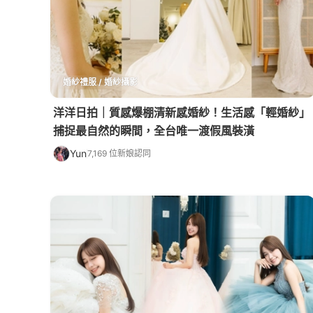
婚紗禮服 / 婚紗攝影
洋洋日拍｜質感爆棚清新感婚紗！生活感「輕婚紗」
捕捉最自然的瞬間，全台唯一渡假風裝潢
Yun
7,169 位新娘認同