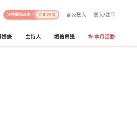
商家登入
登入/註冊
沒時間找商家？
立即詢價
攝婚錄
主持人
婚禮周邊
本月活動