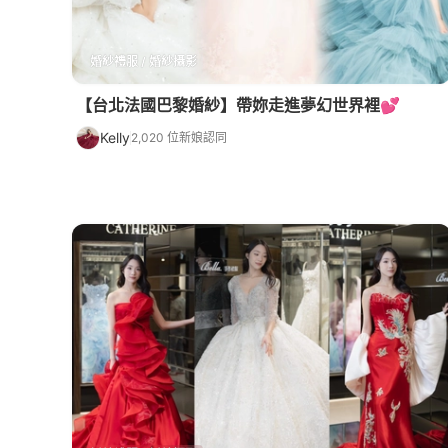
婚紗禮服 / 婚紗攝影
【台北法國巴黎婚紗】帶妳走進夢幻世界裡💕
Kelly
2,020 位新娘認同