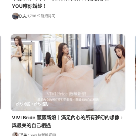
YOU唯你婚紗！
D.A.
1,798 位新娘認同
婚紗禮服 / 婚紗攝影
VIVI Bride 薇薇新娘｜滿足內心的所有夢幻的想像，
與最美的自己相遇
瑀彤
1,996 位新娘認同