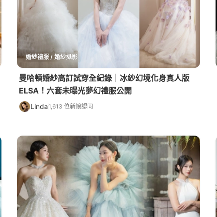
婚紗禮服 / 婚紗攝影
曼哈頓婚紗高訂試穿全紀錄｜冰紗幻境化身真人版
ELSA！六套未曝光夢幻禮服公開
Linda
1,613 位新娘認同