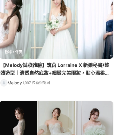
新秘 / 保養
【Melody試妝體驗】筑茵 Lorraine X 新娘秘書/整
體造型｜清透自然底妝+細緻完美眼妝，貼心溫柔的
打造質感妝容，讓我自在美麗做自己！
Melody
1,997 位新娘認同