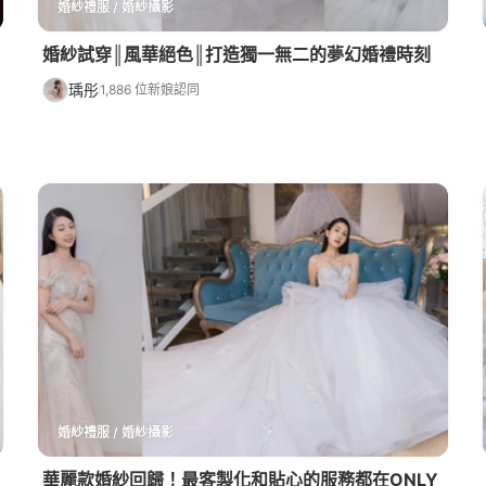
婚紗禮服 / 婚紗攝影
婚紗試穿║風華絕色║打造獨一無二的夢幻婚禮時刻
瑀彤
1,886 位新娘認同
婚紗禮服 / 婚紗攝影
華麗款婚紗回歸！最客製化和貼心的服務都在ONLY