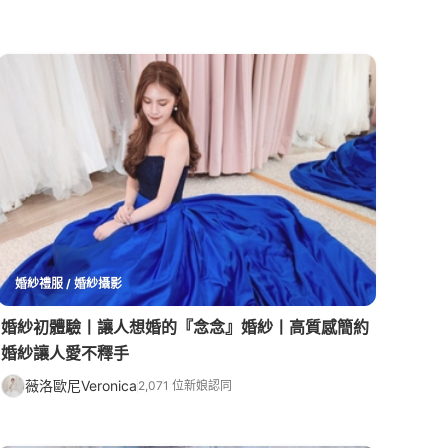
婚紗禮服 / 婚紗攝影
婚紗初體驗丨讓人想婚的『念念』婚紗丨高質感簡約
婚紗讓人愛不釋手
薇洛歐尼Veronica
2,071 位新娘認同