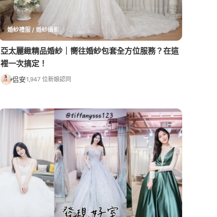
婚紗禮服 / 婚紗攝影
亞太麗緻精品婚紗｜嚮往婚紗包套全方位服務？在這
裡一次搞定！
侣安
1,947 位新娘認同