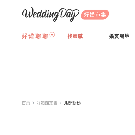
WeddingDay 好婚市集
找靈感
婚宴場地
首頁
好婚鑑定團
北部新秘