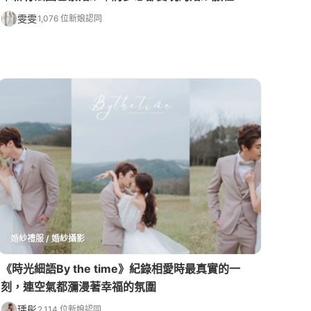
雯雯
1,076 位新娘認同
婚紗禮服 / 婚紗攝影
《時光細語By the time》紀錄相愛時最真實的一
刻，連空氣都瀰漫著幸福的氛圍
瑀彤
2,114 位新娘認同