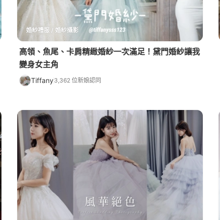
婚紗禮服 / 婚紗攝影
高領、魚尾、卡肩精緻婚紗一次滿足！黛門婚紗讓我
變身女主角
Tiffany
3,362 位新娘認同