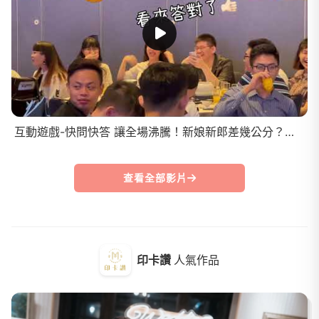
互動遊戲-快問快答 讓全場沸騰！新娘新郎差幾公分？新人使用印卡讚#快問快答
查看全部影片
印卡讚
人氣作品