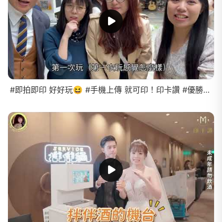
#即拍即印 好好玩😆 #手機上傳 就可印！印卡讚 #優勝美地 婚禮實錄～竟然還有賓客這樣說⋯