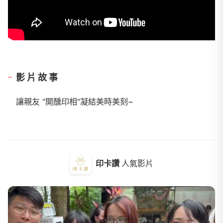
影片故事
讓親友 "開醺印相"凝結美時美刻~
印卡讚
人氣影片