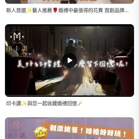
新人首選✨藝人推薦🌹婚禮中最值得的花費 首創品牌【印卡讚】#手機就是拍立得 ＃宇恩
印卡讚✨與您一起收藏婚禮回憶🪄