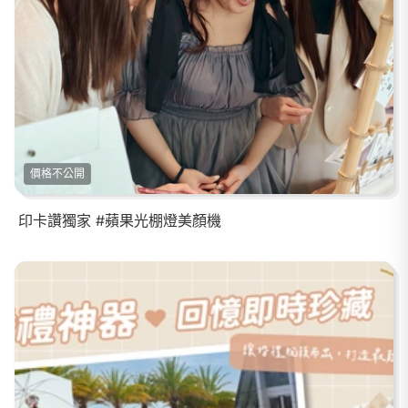
價格不公開
印卡讚獨家 #蘋果光棚燈美顏機