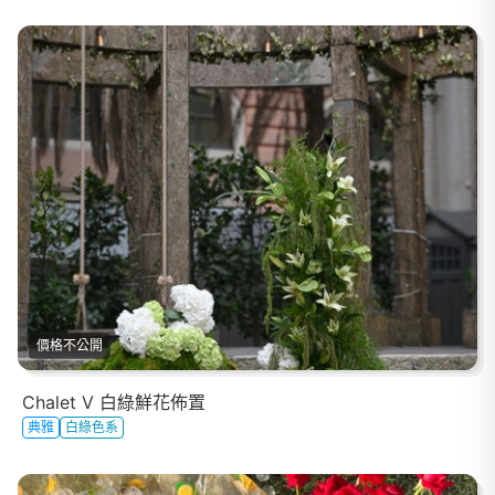
價格不公開
Chalet V 白綠鮮花佈置
典雅
白綠色系