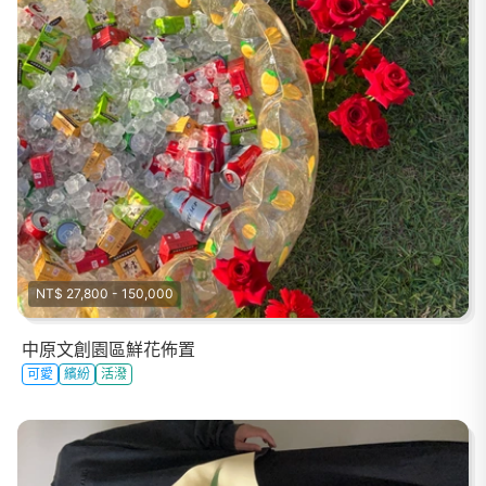
NT$ 27,800 - 150,000
中原文創園區鮮花佈置
可愛
繽紛
活潑