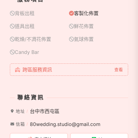
於是，八〇喜事誕生了。
背板出租
客製化佈置
道具出租
鮮花佈置
我們專注於打造婚禮官方 LINE，將電子喜帖、桌次查
詢、交通停車指南、婚禮流程、婚紗照相本、婚禮照片
乾燥/不凋花佈置
氣球佈置
回傳等內容整合於同一個入口，讓新人不必重複整理資
訊、逐一回覆賓客，也讓每位賓客都能在最熟悉的
Candy Bar
LINE 中，快速找到需要的一切。
跨區服務資訊
查看
我們相信，一場婚禮的美好，不只存在於婚禮當天，更
來自每一個細節所累積的體驗。
聯絡資訊
希望每一位賓客，都能感受到新人的用心；也希望每一
對新人，都能將更多時間留給更重要的人事，而不是花
台中市西屯區
地址
在重複傳送資訊與回答相同問題上。
80wedding.studio@gmail.com
信箱
目前，八〇喜事已協助多組於東方文華、晶華酒店、臺