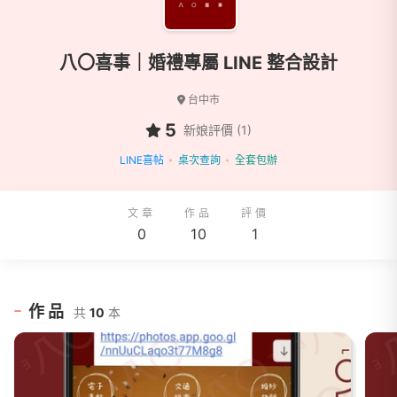
八〇喜事｜婚禮專屬 LINE 整合設計
台中市
5
新娘評價 (1)
LINE喜帖
桌次查詢
全套包辦
文章
作品
評價
0
10
1
作品
共
10
本