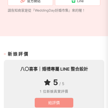
官方網站
Line
北漢來、典華、萊特薇庭等婚宴場地舉辦婚禮的新人，
完成婚禮官方 LINE 建置。我們也期待持續陪伴更多新
請告知商家是從『WeddingDay好婚市集』來的喔！
人，讓每一場婚禮，都因為資訊更完整、體驗更流暢，
而留下更美好的回憶。
新娘評價
八〇喜事｜婚禮專屬 LINE 整合設計
5
/ 5
1 位新娘真實評價
給評價