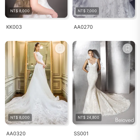
NT$ 8,000
NT$ 7,000
KK003
AA0270
NT$ 8,000
NT$ 24,800
AA0320
SS001