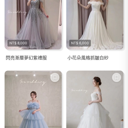
NT$ 8,000
NT$ 6,000
閃亮漸層夢幻紫禮服
小花朵風格抓皺白紗