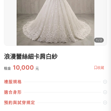
1 / 2
浪漫蕾絲細卡肩白紗
10,000
收藏
租金
元
禮服規格
適合身形
預約與試穿規定