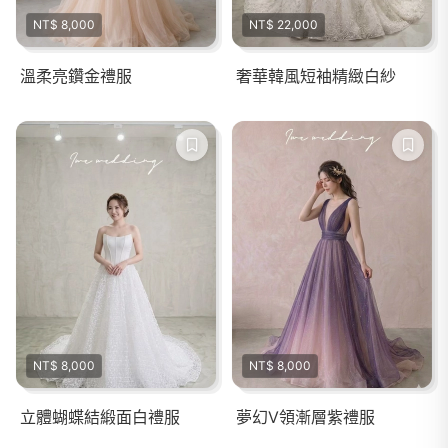
NT$ 8,000
NT$ 22,000
溫柔亮鑽金禮服
奢華韓風短袖精緻白紗
NT$ 8,000
NT$ 8,000
立體蝴蝶結緞面白禮服
夢幻V領漸層紫禮服