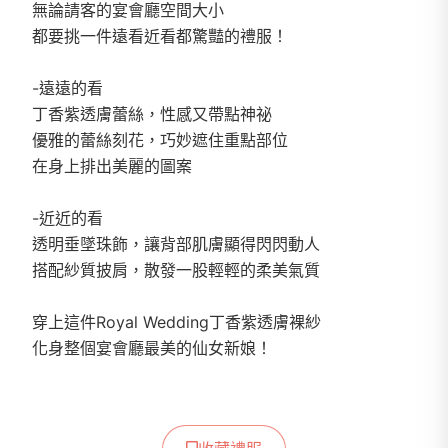
無論請客的宴會廳空間大小
都要挑一件遠看近看都驚豔的禮服！
-遠遠的看
丁香紫透膚蕾絲，性感又帶點神祕
優雅的蕾絲刻花，巧妙遮住重點部位
在身上排出美麗的圖案
-近近的看
透明垂墜珠飾，讓背部肌膚顯得閃閃動人
搭配紗質披肩，散發一股輕輕的柔美氣質
穿上這件Royal Wedding丁香紫透膚裸紗
化身整個宴會廳最美的仙女新娘！