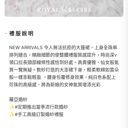
禮服說明
NEW ARRIVALS 令人無法抗拒的大蓬裙，上身全珠串
排列縫合，精緻細節的使整體禮服質感提升，時尚深v
領口拉長頸部線條性感恰到好處。高貴優雅，仙女般氣
質一覽無疑。軟紗打造的大澎裙下身，輕柔軟綿如雲朵
般一樣澎鬆輕盈 ，腰身包覆修身效果，純白色系配上
珍珠的高級感，將為新娘的女神氣質增添光彩
蘿亞婚紗
✨#定期推出當季流行款婚紗
✨#手工高級訂製婚紗禮服