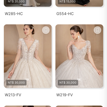
NT$ 20,000
NT$ 15,000
W285-HC
G554-HC
NT$ 30,000
NT$ 30,000
W213-FV
W219-FV