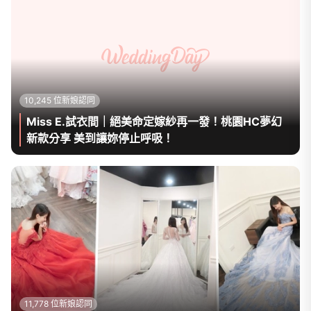
10,245 位新娘認同
Miss E.試衣間｜絕美命定嫁紗再一發！桃園HC夢幻
新款分享 美到讓妳停止呼吸！
11,778 位新娘認同