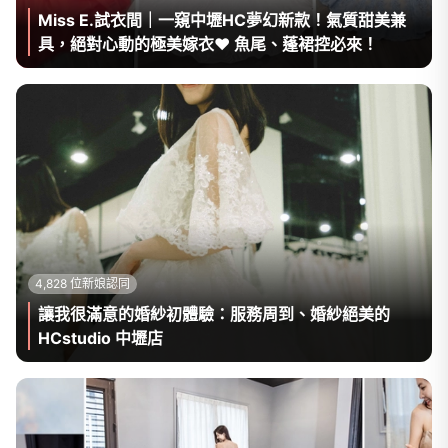
Miss E.試衣間｜一窺中壢HC夢幻新款！氣質甜美兼
具，絕對心動的極美嫁衣❤ 魚尾、蓬裙控必來！
4,828 位新娘認同
讓我很滿意的婚紗初體驗：服務周到、婚紗絕美的
HCstudio 中壢店