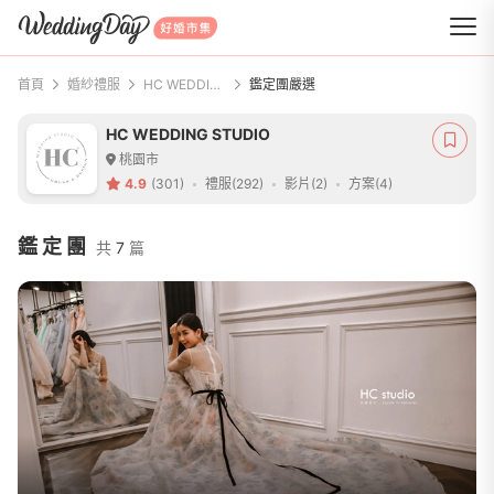
WeddingDay 好婚市集
首頁
婚紗禮服
HC WEDDING STUDIO
鑑定團嚴選
HC WEDDING STUDIO
桃園市
4.9
(301)
禮服(292)
影片(2)
方案(4)
鑑定團
共
7
篇