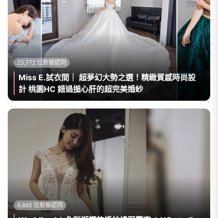
25,772 位新娘認同
Miss E.試衣間｜ 超夢幻大勢之選！精緻質感時尚設
計 桃園HC 錯過搥心肝的超完美婚紗
9,865 位新娘認同