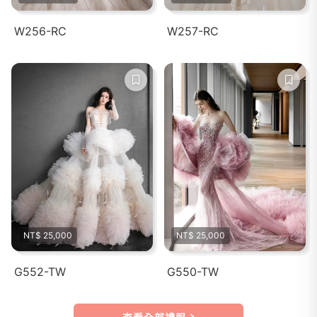
W256-RC
W257-RC
NT$ 25,000
NT$ 25,000
G552-TW
G550-TW