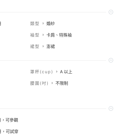
用
類型
婚紗
袖型
卡肩、特殊袖
裙型
澎裙
罩杯(cup)
A 以上
腰圍(吋)
不限制
月，可參觀
個月，可試穿