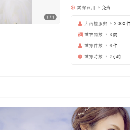
試穿費用
免費
1 / 1
店內禮服數
2,000 
試衣間數
3 間
試穿件數
6 件
試穿時數
2 小時