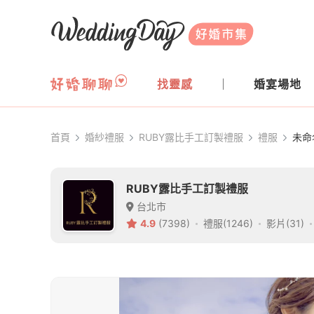
WeddingDay 好婚市集
找靈感
婚宴場地
首頁
婚紗禮服
RUBY露比手工訂製禮服
禮服
未命
RUBY露比手工訂製禮服
台北市
4.9
(7398)
禮服(1246)
影片(31)