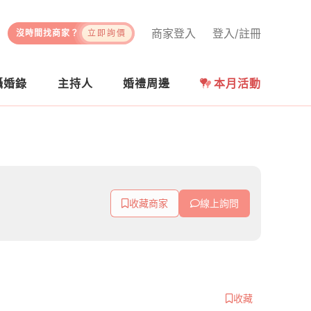
商家登入
登入/註冊
沒時間找商家？
立即詢價
攝婚錄
主持人
婚禮周邊
本月活動
收藏商家
線上詢問
收藏