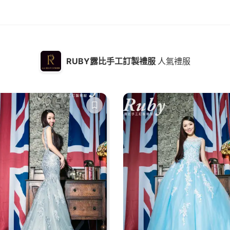
RUBY露比手工訂製禮服
人氣禮服