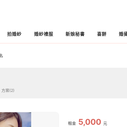
拍婚紗
婚紗禮服
新娘秘書
喜餅
婚
名
方案(2)
5,000
租金
元