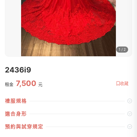
1 / 2
2436i9
7,500
收藏
租金
元
禮服規格
適合身形
預約與試穿規定