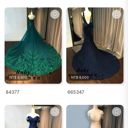
NT$ 6,500
NT$ 8,000
84377
665347