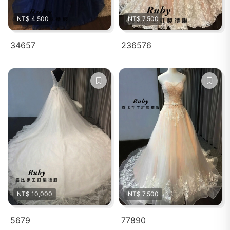
NT$ 4,500
NT$ 7,500
34657
236576
NT$ 10,000
NT$ 7,500
5679
77890