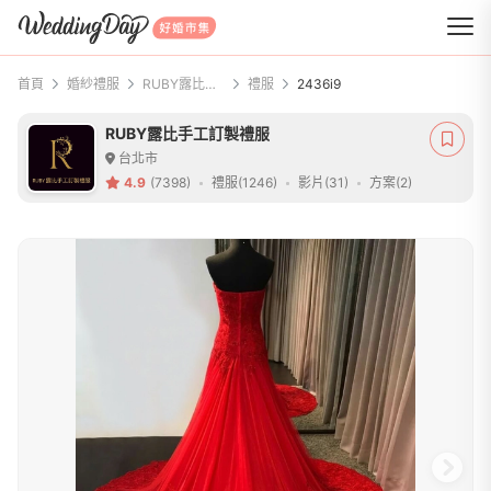
WeddingDay 好婚市集
首頁
婚紗禮服
RUBY露比手工訂製禮服
禮服
2436i9
RUBY露比手工訂製禮服
台北市
4.9
(7398)
禮服(1246)
影片(31)
方案(2)