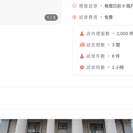
禮服試穿
租借日前 6 
試穿費用
免費
1 / 3
店內禮服數
2,000 
試衣間數
3 間
試穿件數
6 件
試穿時數
2 小時