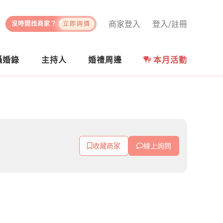
商家登入
登入/註冊
沒時間找商家？
立即詢價
攝婚錄
主持人
婚禮周邊
本月活動
收藏商家
線上詢問