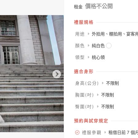
價格不公開
租金
禮服規格
用途
外拍用、棚拍用、宴客
顏色
純白色
領型
桃心領
適合身形
身高(公分)
不限制
胸圍(吋)
不限制
臀圍(吋)
不限制
預約與試穿規定
禮服參觀
租借日前 7 個