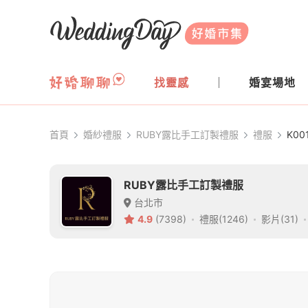
WeddingDay 好婚市集
找靈感
婚宴場地
首頁
婚紗禮服
RUBY露比手工訂製禮服
禮服
K00
RUBY露比手工訂製禮服
台北市
4.9
(7398)
禮服(1246)
影片(31)