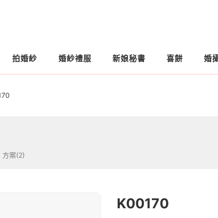
拍婚紗
婚紗禮服
新娘秘書
喜餅
婚
170
方案(2)
K00170