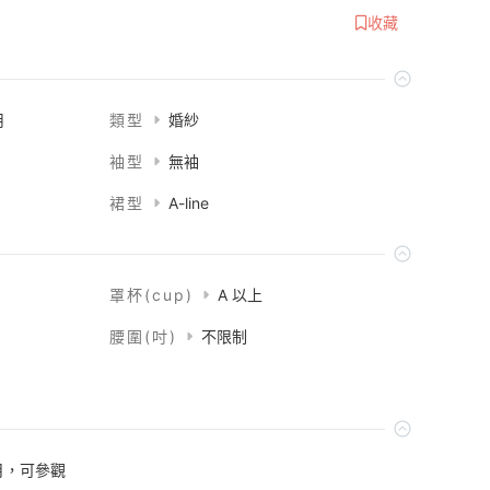
收藏
用
類型
婚紗
袖型
無袖
裙型
A-line
罩杯(cup)
A 以上
腰圍(吋)
不限制
月，可參觀