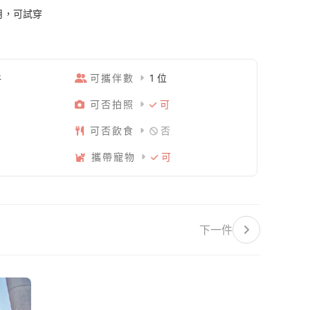
個月，可試穿
件
可攜伴數
1 位
可否拍照
可
可否飲食
否
攜帶寵物
可
下一件