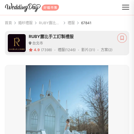
WeddingDay 好婚市集
首頁
婚紗禮服
RUBY露比手工訂製禮服
禮服
67841
RUBY露比手工訂製禮服
台北市
4.9
(7398)
禮服(1246)
影片(31)
方案(2)