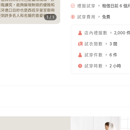
禮服試穿
租借日前 6 
試穿費用
免費
1 / 1
店內禮服數
2,000 
試衣間數
3 間
試穿件數
6 件
試穿時數
2 小時