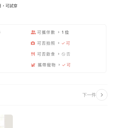
個月，可試穿
件
可攜伴數
1 位
可否拍照
可
可否飲食
否
攜帶寵物
可
下一件