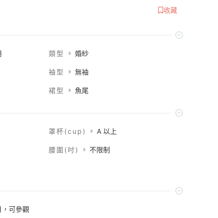
收藏
用
類型
婚紗
袖型
無袖
裙型
魚尾
罩杯(cup)
A 以上
腰圍(吋)
不限制
月，可參觀