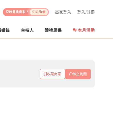
商家登入
登入/註冊
沒時間找商家？
立即詢價
攝婚錄
主持人
婚禮周邊
本月活動
收藏商家
線上詢問