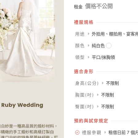
價格不公開
租金
禮服規格
用途
外拍用、棚拍用、宴客
顏色
純白色
領型
平口/抹胸領
適合身形
身高(公分)
不限制
胸圍(吋)
不限制
臀圍(吋)
不限制
預約與試穿規定
禮服參觀
租借日前 7 個