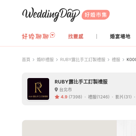
WeddingDay 好婚市集
找靈感
婚宴場地
首頁
婚紗禮服
RUBY露比手工訂製禮服
禮服
K00
RUBY露比手工訂製禮服
台北市
4.9
(7398)
禮服(1246)
影片(31)