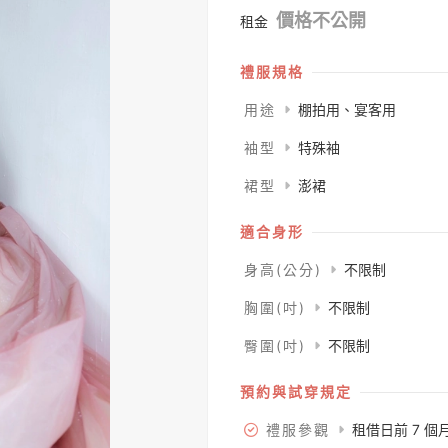
價格不公開
租金
禮服規格
用途
棚拍用、宴客用
袖型
特殊袖
裙型
澎裙
適合身形
身高(公分)
不限制
胸圍(吋)
不限制
臀圍(吋)
不限制
預約與試穿規定
禮服參觀
租借日前 7 個