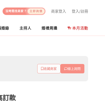
商家登入
登入/註冊
沒時間找商家？
立即詢價
攝婚錄
主持人
婚禮周邊
本月活動
收藏商家
線上詢問
人高訂款