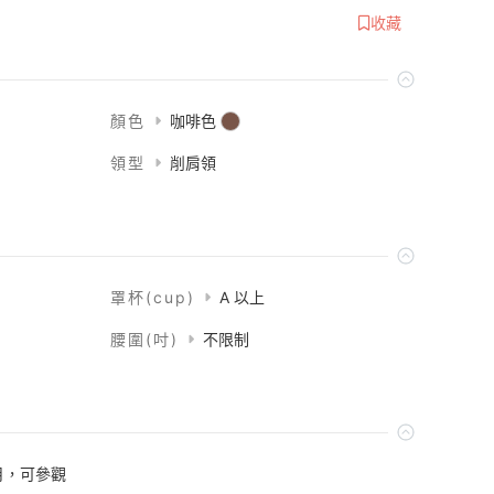
收藏
顏色
咖啡色
領型
削肩領
罩杯(cup)
A 以上
腰圍(吋)
不限制
月，可參觀