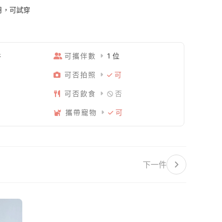
個月，可試穿
件
可攜伴數
1 位
可否拍照
可
可否飲食
否
攜帶寵物
可
下一件