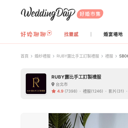
WeddingDay 好婚市集
找靈感
婚宴場地
首頁
婚紗禮服
RUBY露比手工訂製禮服
禮服
SB
RUBY露比手工訂製禮服
台北市
4.9
(7398)
禮服(1246)
影片(31)