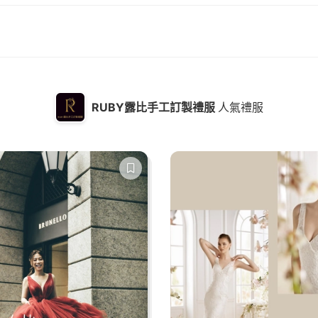
RUBY露比手工訂製禮服
人氣禮服