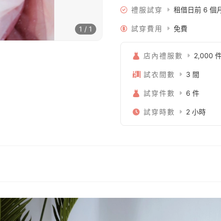
禮服試穿
租借日前 6 
試穿費用
免費
1 / 1
店內禮服數
2,000 
試衣間數
3 間
試穿件數
6 件
試穿時數
2 小時