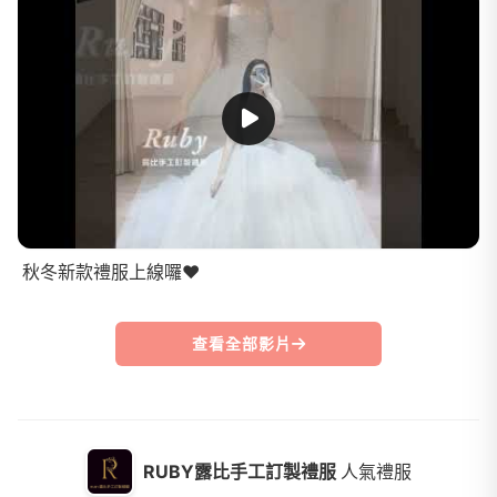
秋冬新款禮服上線囉❤️
查看全部影片
RUBY露比手工訂製禮服
人氣禮服