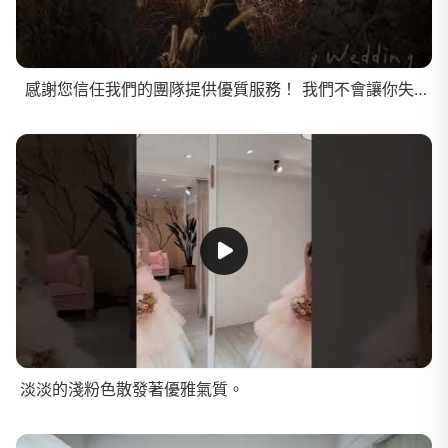
感謝您信任我們的團隊提供優質服務！ 我們不會讓你失望的！台北店：台北市中山區德惠街5號B1高雄店：高雄市鹽埕區河西路7-1號 #韓風新秘 #韓風婚紗 #韓風婚紗簡單優雅 #韓風婚紗照
淡淡的淺粉色散發著優雅氣質。