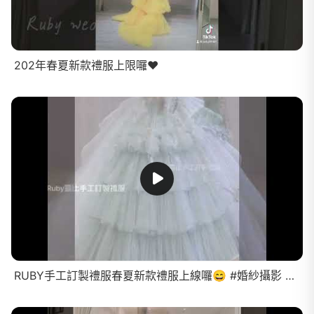
202年春夏新款禮服上限囉❤️
RUBY手工訂製禮服春夏新款禮服上線囉😄 #婚紗攝影 #禮服單租 #新娘秘書 #婚禮攝影 #美式婚紗 #美式風格 #韓系風格 ＃韓系婚紗