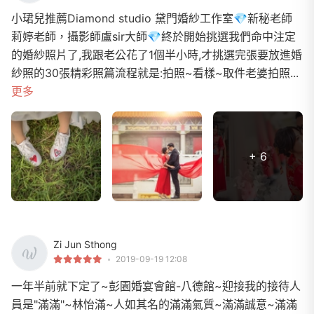
小珺兒推薦Diamond studio 黛門婚紗工作室💎新秘老師
莉婷老師，攝影師盧sir大師💎終於開始挑選我們命中注定
的婚紗照片了,我跟老公花了1個半小時,才挑選完張要放進婚
紗照的30張精彩照篇流程就是:拍照~看樣~取件老婆拍照...
更多
+ 6
Zi Jun Sthong
2019-09-19 12:08
一年半前就下定了~彭園婚宴會館-八德館~迎接我的接待人
員是"滿滿"~林怡滿~人如其名的滿滿氣質~滿滿誠意~滿滿