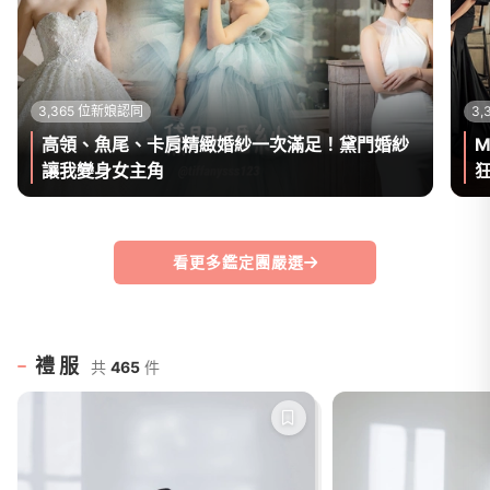
3,365 位新娘認同
3
高領、魚尾、卡肩精緻婚紗一次滿足！黛門婚紗
M
讓我變身女主角
看更多鑑定團嚴選
禮服
共
465
件