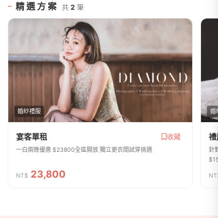
精選方案
共
2
筆
婚紗禮服
婚
宴客單租
禮
收藏
一白兩晚優惠 $23800全區開放 獨立更衣間試穿挑選
針
$1
23,800
NT$
NT