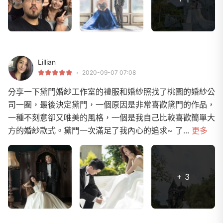
Lillian
2020-09-07 07:08
分享一下黛門婚紗工作室的禮服和婚紗照找了桃園的婚紗公
司一圈，最後決定黛門，一個原因是非常喜歡黛門的作品，
一種不刻意卻又唯美的風格，一個是我自己比較喜歡簡單大
方的婚紗款式。黛門一次滿足了我內心的追求~ 了...
更多
+ 3