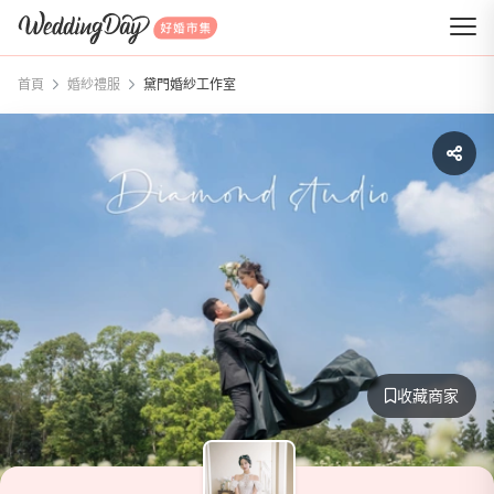
WeddingDay 好婚市集
首頁
婚紗禮服
黛門婚紗工作室
收藏商家