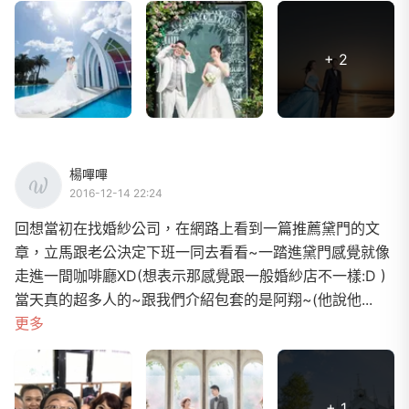
+ 2
楊嗶嗶
2016-12-14 22:24
回想當初在找婚紗公司，在網路上看到一篇推薦黛門的文
章，立馬跟老公決定下班一同去看看~一踏進黛門感覺就像
走進一間咖啡廳XD(想表示那感覺跟一般婚紗店不一樣:D )
當天真的超多人的~跟我們介紹包套的是阿翔~(他說他...
更多
+ 1