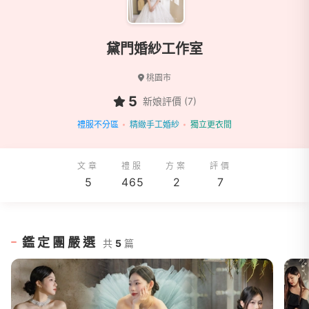
黛門婚紗工作室
桃園市
5
新娘評價 (7)
禮服不分區
精緻手工婚紗
獨立更衣間
文章
禮服
方案
評價
5
465
2
7
鑑定團嚴選
共
5
篇