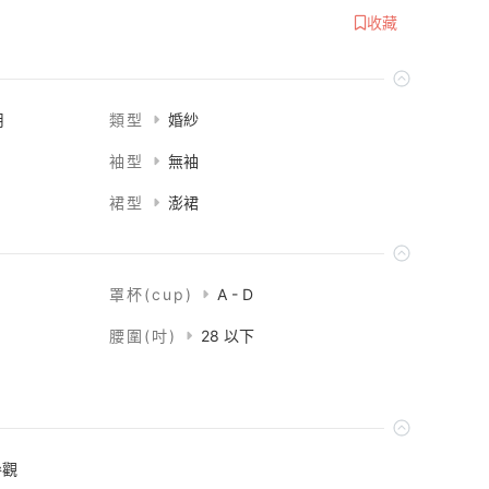
收藏
用
類型
婚紗
袖型
無袖
裙型
澎裙
罩杯(cup)
A - D
腰圍(吋)
28 以下
參觀