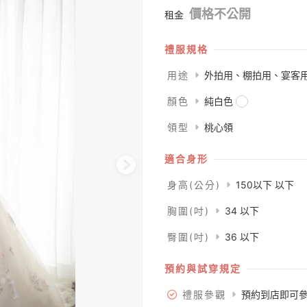
價格不公開
租金
禮服規格
用途
外拍用、棚拍用、宴客
顏色
純白色
領型
桃心領
適合身形
身高(公分)
150以下 以下
胸圍(吋)
34 以下
臀圍(吋)
36 以下
預約與試穿規定
禮服參觀
預約到店即可