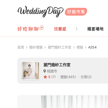
WeddingDay 好婚市集
找靈感
婚宴場地
首頁
婚紗禮服
黛門婚紗工作室
禮服
A254
黛門婚紗工作室
桃園市
5
(7)
禮服(465)
方案(2)