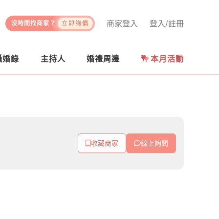
商家登入
登入/註冊
沒時間找商家？
立即詢價
攝婚錄
主持人
婚禮周邊
本月活動
收藏商家
線上詢問