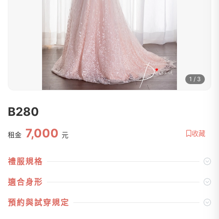
1 / 3
B280
7,000
收藏
租金
元
禮服規格
適合身形
預約與試穿規定