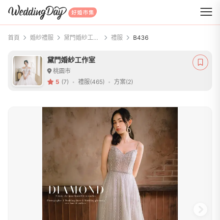
WeddingDay 好婚市集
首頁
婚紗禮服
黛門婚紗工作室
禮服
B436
黛門婚紗工作室
桃園市
5
(7)
禮服(465)
方案(2)