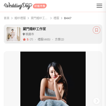
WeddingDay 好婚市集
首頁
婚紗禮服
黛門婚紗工作室
禮服
B447
黛門婚紗工作室
桃園市
5
(7)
禮服(465)
方案(2)