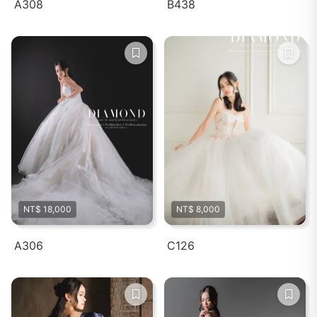
A308
B438
NT$ 18,000
NT$ 8,000
A306
C126