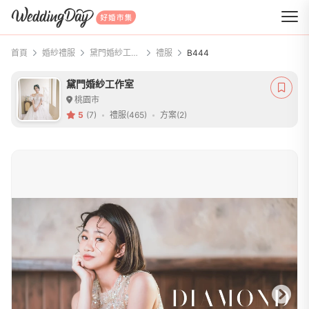
WeddingDay 好婚市集
首頁
婚紗禮服
黛門婚紗工作室
禮服
B444
黛門婚紗工作室
桃園市
5
(7)
禮服(465)
方案(2)