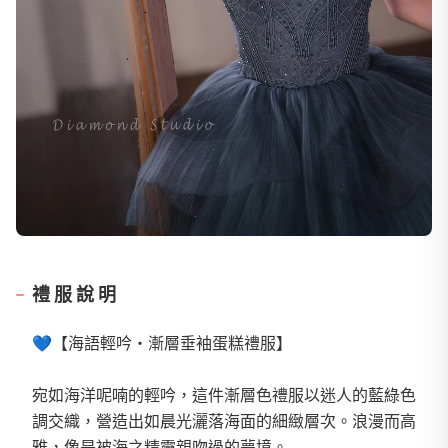
禮服說明
💙【海語輕吟・漸層垂袖蛋糕禮服】
宛如海洋呢喃的輕吟，這件漸層色禮服以迷人的藍綠色
調交織，營造出如晨光灑落海面的細緻層次。浪漫而高
雅，像是被海之精靈親吻過的夢境。