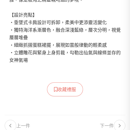
【設計亮點】
・垂墜式卡肩設計可拆卸，柔美中更添靈活變化
・獨特海洋系漸層色，融合深淺藍綠，層次分明，視覺
層層堆疊
・細緻抓摺蛋糕裙擺，展現如雲般律動的輕柔感
・立體雕花與緊身上身剪裁，勾勒出仙氣與線條並存的
女神氣場
收藏禮服
上一件
下一件