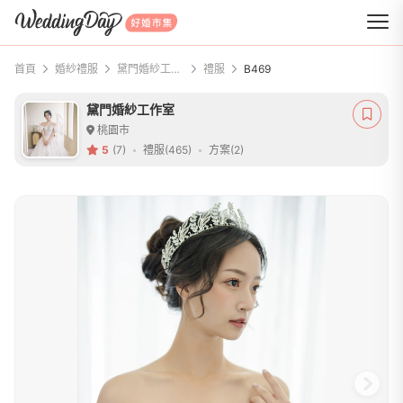
WeddingDay 好婚市集
首頁
婚紗禮服
黛門婚紗工作室
禮服
B469
黛門婚紗工作室
桃園市
5
(7)
禮服(465)
方案(2)