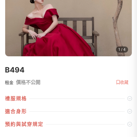
1 / 4
B494
價格不公開
收藏
租金
禮服規格
適合身形
預約與試穿規定