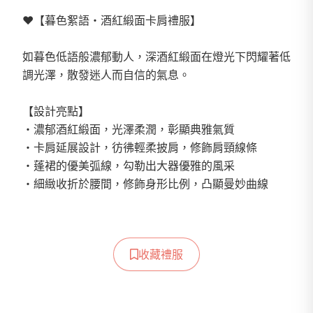
❤️【暮色絮語・酒紅緞面卡肩禮服】
如暮色低語般濃郁動人，深酒紅緞面在燈光下閃耀著低
調光澤，散發迷人而自信的氣息。
【設計亮點】
・濃郁酒紅緞面，光澤柔潤，彰顯典雅氣質
・卡肩延展設計，彷彿輕柔披肩，修飾肩頸線條
・蓬裙的優美弧線，勾勒出大器優雅的風采
・細緻收折於腰間，修飾身形比例，凸顯曼妙曲線
收藏禮服