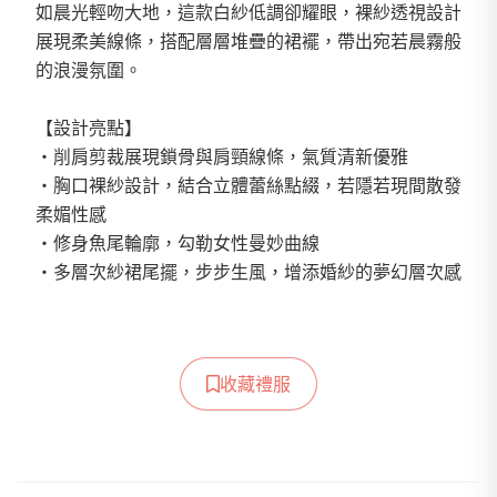
如晨光輕吻大地，這款白紗低調卻耀眼，裸紗透視設計
展現柔美線條，搭配層層堆疊的裙襬，帶出宛若晨霧般
的浪漫氛圍。
【設計亮點】
・削肩剪裁展現鎖骨與肩頸線條，氣質清新優雅
・胸口裸紗設計，結合立體蕾絲點綴，若隱若現間散發
柔媚性感
・修身魚尾輪廓，勾勒女性曼妙曲線
・多層次紗裙尾擺，步步生風，增添婚紗的夢幻層次感
收藏禮服