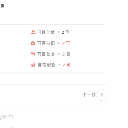
試穿
可攜伴數
2 位
可否拍照
可
可否飲食
否
攜帶寵物
可
下一件