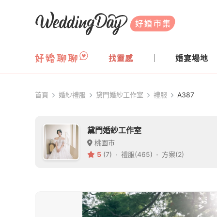
WeddingDay 好婚市集
找靈感
婚宴場地
首頁
婚紗禮服
黛門婚紗工作室
禮服
A387
黛門婚紗工作室
桃園市
5
(7)
禮服(465)
方案(2)