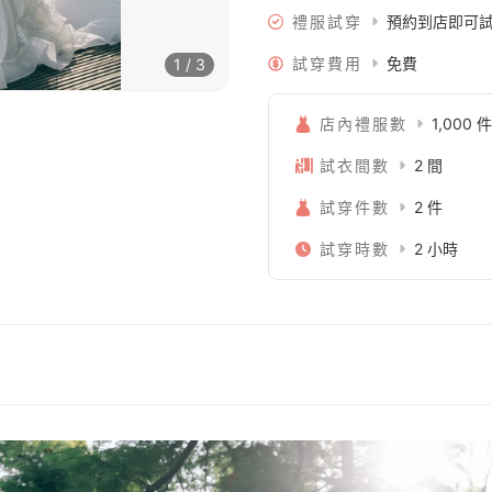
禮服試穿
預約到店即可
試穿費用
免費
1 / 3
店內禮服數
1,000 件
試衣間數
2 間
試穿件數
2 件
試穿時數
2 小時