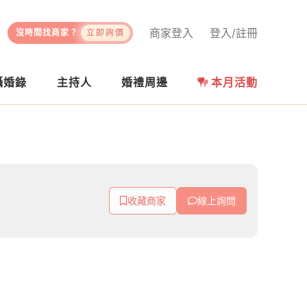
商家登入
登入/註冊
沒時間找商家？
立即詢價
攝婚錄
主持人
婚禮周邊
本月活動
收藏商家
線上詢問