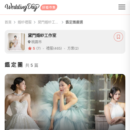
WeddingDay 好婚市集
首頁
婚紗禮服
黛門婚紗工作室
鑑定團嚴選
黛門婚紗工作室
桃園市
5
(7)
禮服(465)
方案(2)
鑑定團
共
5
篇