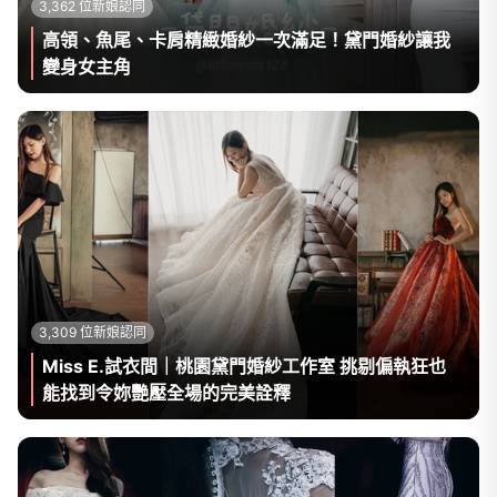
3,362 位新娘認同
高領、魚尾、卡肩精緻婚紗一次滿足！黛門婚紗讓我
變身女主角
3,309 位新娘認同
Miss E.試衣間｜桃園黛門婚紗工作室 挑剔偏執狂也
能找到令妳艷壓全場的完美詮釋