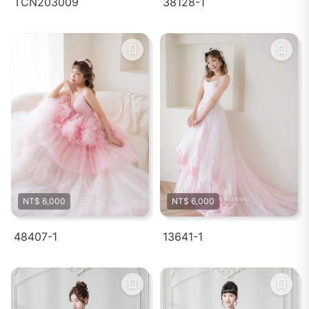
TCN203009
38128-1
NT$ 6,000
NT$ 6,000
48407-1
13641-1