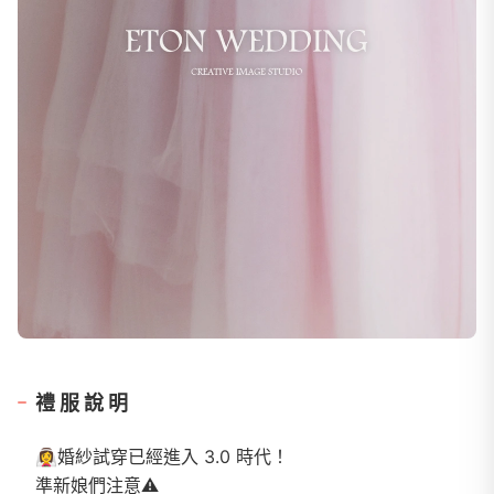
禮服說明
👰‍♀️婚紗試穿已經進入 3.0 時代！
準新娘們注意⚠️