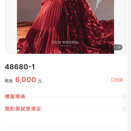
1 / 9
48680-1
6,000
收藏
租金
元
禮服規格
預約與試穿規定