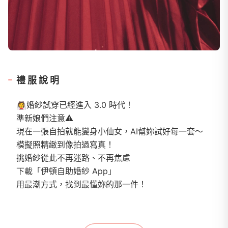
禮服說明
👰‍♀️婚紗試穿已經進入 3.0 時代！
準新娘們注意⚠️
現在一張自拍就能變身小仙女，AI幫妳試好每一套～
模擬照精緻到像拍過寫真！
挑婚紗從此不再迷路、不再焦慮
下載「伊頓自助婚紗 App」
用最潮方式，找到最懂妳的那一件！