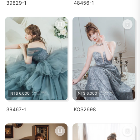
39829-1
48456-1
NT$ 6,000
NT$ 6,000
39467-1
KOS2698