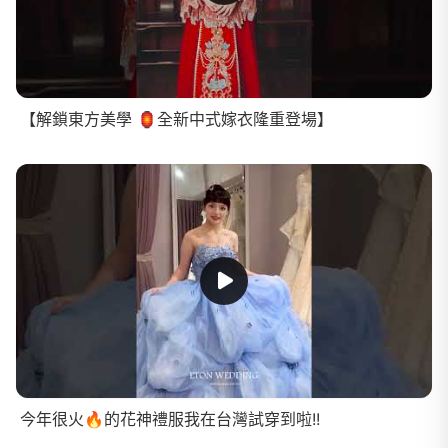
【解鎖東方美學 🏮全新中式嫁衣隆重登場】
今年很火🔥的花神禮服我在台灣試穿到啦!!