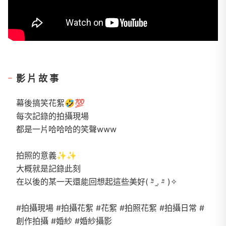
影片故事
幕後搞笑花絮🤣💯
每次記錄的拍攝現場
都是一片哈哈哈的笑聲www
拍照的意義✨✨
大概就是記錄此刻
在以後的某一天還能回想起這些美好( ⁼̴̀ .̫ ⁼̴ )✧
#拍攝現場 #拍攝花絮 #花絮 #拍照花絮 #拍攝日常 #
創作拍攝 #婚紗 #婚紗攝影