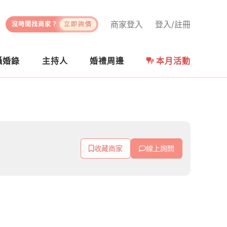
商家登入
登入/註冊
沒時間找商家？
立即詢價
攝婚錄
主持人
婚禮周邊
本月活動
收藏商家
線上詢問