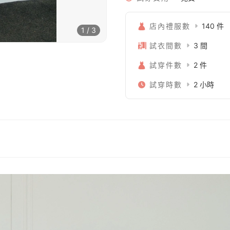
店內禮服數
140 件
1 / 3
試衣間數
3 間
試穿件數
2 件
試穿時數
2 小時