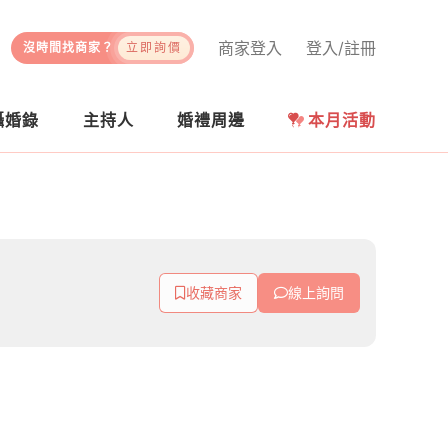
商家登入
登入/註冊
沒時間找商家？
立即詢價
攝婚錄
主持人
婚禮周邊
本月活動
收藏商家
線上詢問