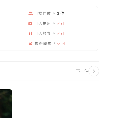
可攜伴數
3 位
可否拍照
可
可否飲食
可
攜帶寵物
可
下一件