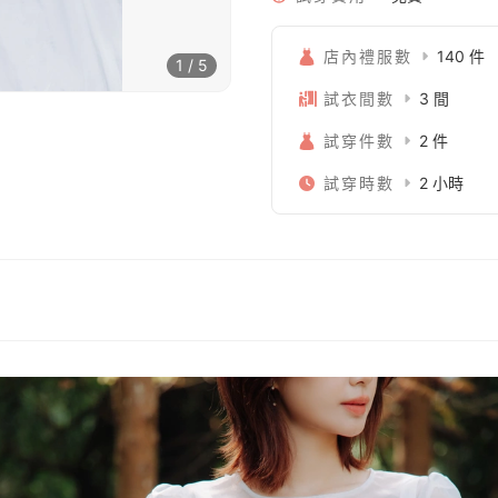
店內禮服數
140 件
1 / 5
試衣間數
3 間
試穿件數
2 件
試穿時數
2 小時