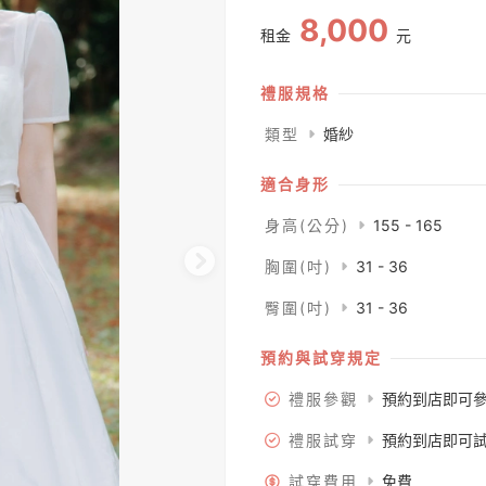
8,000
租金
元
禮服規格
類型
婚紗
適合身形
身高(公分)
155 - 165
胸圍(吋)
31 - 36
臀圍(吋)
31 - 36
預約與試穿規定
禮服參觀
預約到店即可
禮服試穿
預約到店即可
試穿費用
免費