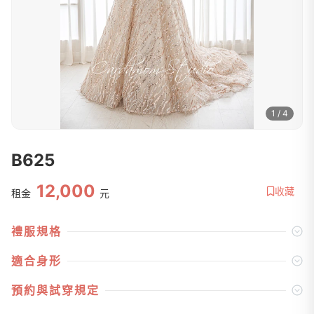
1 / 4
B625
12,000
收藏
租金
元
禮服規格
適合身形
預約與試穿規定