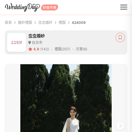
WeddingDay 好婚市集
首頁
婚紗禮服
念念婚紗
禮服
A24009
念念婚紗
台北市
4.9
(142)
禮服(257)
方案(6)