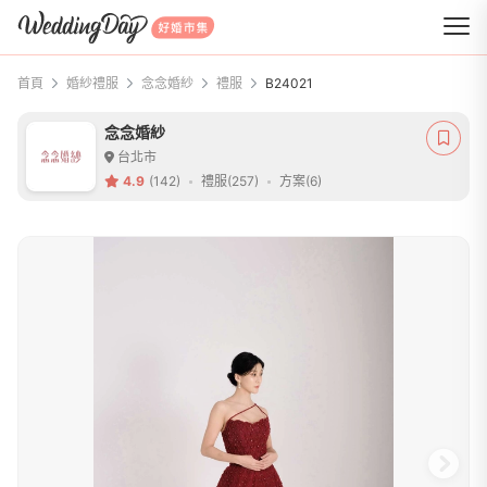
WeddingDay 好婚市集
首頁
婚紗禮服
念念婚紗
禮服
B24021
念念婚紗
台北市
4.9
(142)
禮服(257)
方案(6)