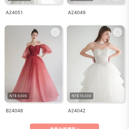
A24051
A24049
NT$ 9,500
NT$ 15,000
B24048
A24042