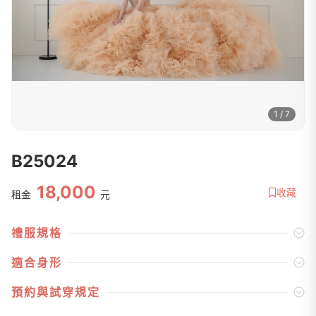
1 / 7
B25024
18,000
收藏
租金
元
禮服規格
適合身形
預約與試穿規定