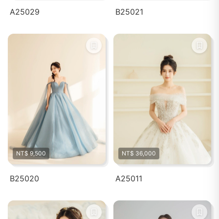
A25029
B25021
NT$ 9,500
NT$ 36,000
B25020
A25011